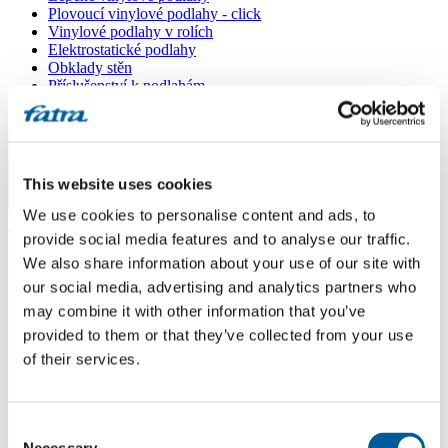
Plovoucí vinylové podlahy - click
Vinylové podlahy v rolích
Elektrostatické podlahy
Obklady stěn
Příslušenství k podlahám
Všechny podlahy
Menu
This website uses cookies
Menu
We use cookies to personalise content and ads, to
Domů
/
provide social media features and to analyse our traffic.
Prodejní místa
/
František Nemec STAVREM
We also share information about your use of our site with
our social media, advertising and analytics partners who
may combine it with other information that you’ve
František Nemec STAVREM
provided to them or that they’ve collected from your use
of their services.
Použít moji lokaci
Pekárenská 4, 071 01 MICHALOVCE
Consent