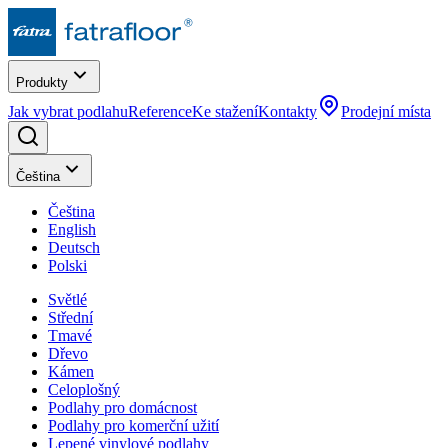
Produkty
Jak vybrat podlahu
Reference
Ke stažení
Kontakty
Prodejní místa
Čeština
Čeština
English
Deutsch
Polski
Světlé
Střední
Tmavé
Dřevo
Kámen
Celoplošný
Podlahy pro domácnost
Podlahy pro komerční užití
Lepené vinylové podlahy