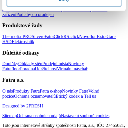
Podlahy do kanceláří
Podlahy do škol a školek
Podlahy do nemocnic
a zdravotnických zařízení
Podlahy do hotelů a ubytovacích
zařízení
Podlahy do prodejen
Produktové řady
Thermofix PRO
Silvero
FatraClick
RS-click
Novoflor Extra
Garis
HSD
Elektrostatik
Důležité odkazy
Doplňky
Obklady stěn
Prodejní místa
Novinky
Fatrafloor
Poradna
Udržitelnost
Virtuální návrhář
Fatra a.s.
O nás
Produkty Fatra
Fatra e-shop
Novinky Fatra
Volné
pozice
Ochrana oznamovatelů
Etický kodex a Tell us
Designed by 2FRESH
Sitemap
Ochrana osobních údajů
Nastavení souborů cookies
Toto jsou internetové stránky společnosti Fatra, a.s., IČO 27465021,