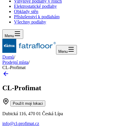
Vinylové podlahy v rolích
Elektrostatické podlahy
Obklady stěn
Příslušenství k podlahám
Všechny podlahy
Menu
Menu
Domů
/
Prodejní místa
/
CL-Profimat
CL-Profimat
Použít moji lokaci
Dubická 116, 470 01 Česká Lípa
info@cl-profimat.cz