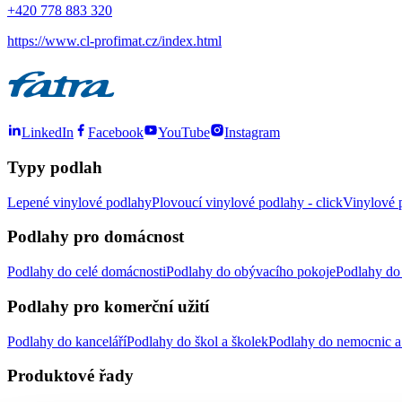
+420 778 883 320
https://www.cl-profimat.cz/index.html
LinkedIn
Facebook
YouTube
Instagram
Typy podlah
Lepené vinylové podlahy
Plovoucí vinylové podlahy - click
Vinylové p
Podlahy pro domácnost
Podlahy do celé domácnosti
Podlahy do obývacího pokoje
Podlahy do 
Podlahy pro komerční užití
Podlahy do kanceláří
Podlahy do škol a školek
Podlahy do nemocnic a 
Produktové řady