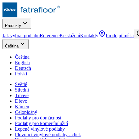
Produkty
Jak vybrat podlahu
Reference
Ke stažení
Kontakty
Prodejní místa
Čeština
Čeština
English
Deutsch
Polski
Světlé
Střední
Tmavé
Dřevo
Kámen
Celoplošný
Podlahy pro domácnost
Podlahy pro komerční užití
Lepené vinylové podlahy
Plovoucí vinylové podlahy - click