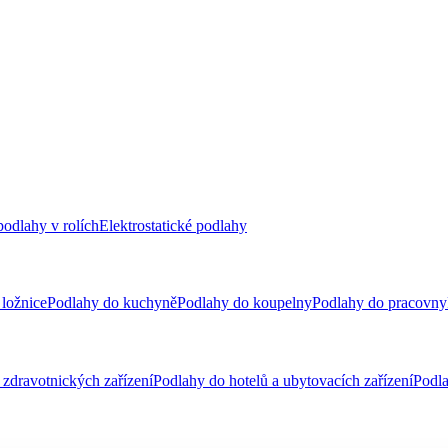
odlahy v rolích
Elektrostatické podlahy
ložnice
Podlahy do kuchyně
Podlahy do koupelny
Podlahy do pracovny
zdravotnických zařízení
Podlahy do hotelů a ubytovacích zařízení
Podla