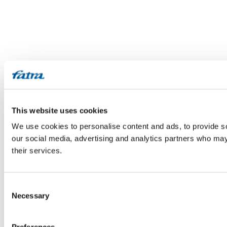
This website uses cookies
We use cookies to personalise content and ads, to provide soc
our social media, advertising and analytics partners who may 
their services.
Consent
Necessary
Selection