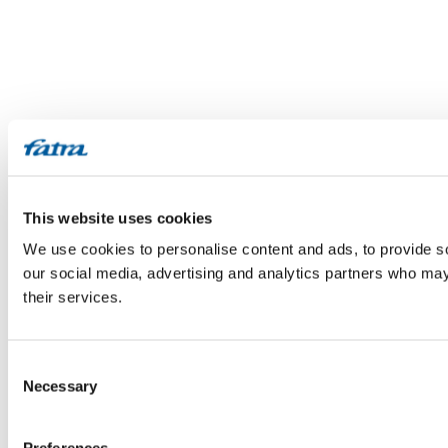
This website uses cookies
We use cookies to personalise content and ads, to provide soc
our social media, advertising and analytics partners who may 
their services.
Consent
Necessary
Selection