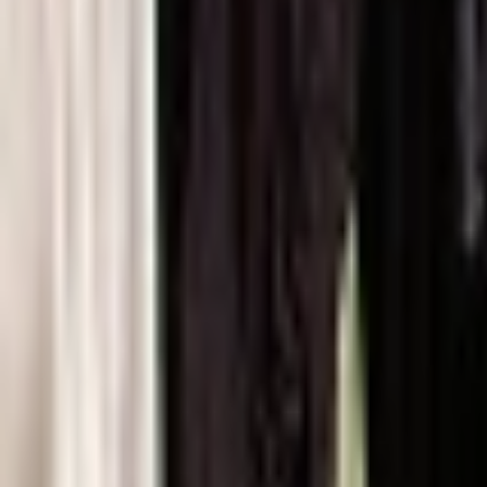
15539-55
Thermofix PRO Stone Cement da
745,00 CZK/m²
Doporučená maloobchodní cena (vč. DPH)