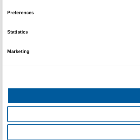
Preferences
Statistics
Marketing