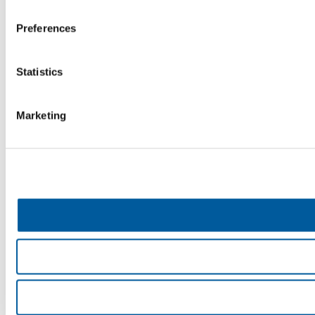
Preferences
Statistics
Marketing