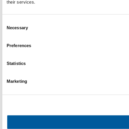
their services.
Consent
Necessary
Selection
Preferences
Statistics
Marketing