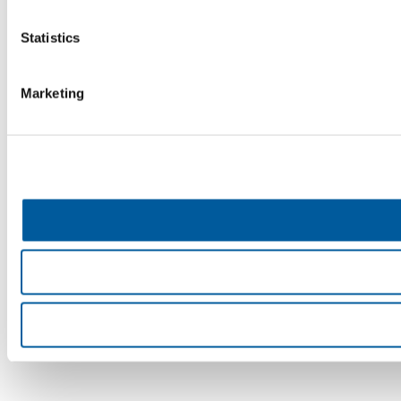
Statistics
Marketing