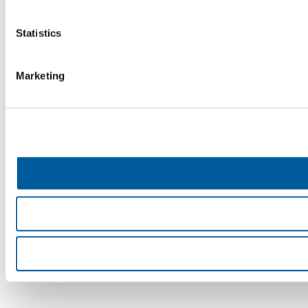
Statistics
Marketing