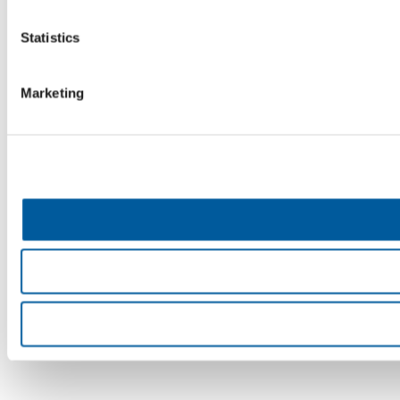
Statistics
Marketing