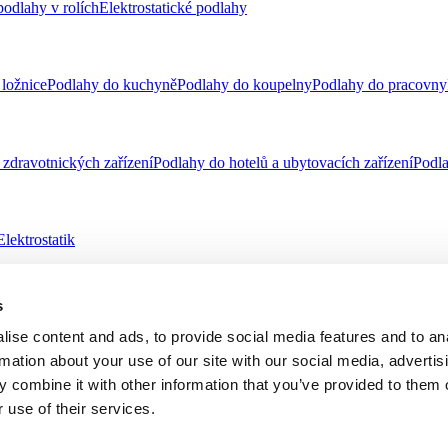
odlahy v rolích
Elektrostatické podlahy
ložnice
Podlahy do kuchyně
Podlahy do koupelny
Podlahy do pracovny
zdravotnických zařízení
Podlahy do hotelů a ubytovacích zařízení
Podla
Elektrostatik
s
telnost
Virtuální návrhář
ise content and ads, to provide social media features and to an
rmation about your use of our site with our social media, advertis
 combine it with other information that you’ve provided to them o
 oznamovatelů
Etický kodex a Tell us
 use of their services.