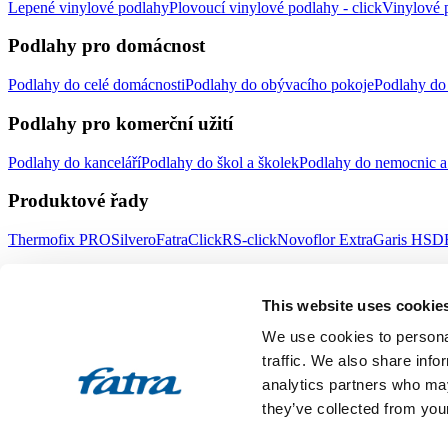
Lepené vinylové podlahy
Plovoucí vinylové podlahy - click
Vinylové p
Podlahy pro domácnost
Podlahy do celé domácnosti
Podlahy do obývacího pokoje
Podlahy do 
Podlahy pro komerční užití
Podlahy do kanceláří
Podlahy do škol a školek
Podlahy do nemocnic a 
Produktové řady
Thermofix PRO
Silvero
FatraClick
RS-click
Novoflor Extra
Garis HSD
Důležité odkazy
This website uses cookie
Doplňky
Obklady stěn
Prodejní místa
Novinky Fatrafloor
Poradna
Udrži
We use cookies to personal
Fatra a.s.
traffic. We also share info
analytics partners who may
O nás
Produkty Fatra
Fatra e-shop
Novinky Fatra
Volné pozice
Ochrana
they’ve collected from your
Designed by 2FRESH