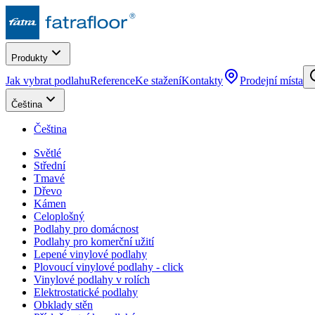
Produkty
Jak vybrat podlahu
Reference
Ke stažení
Kontakty
Prodejní místa
Čeština
Čeština
Světlé
Střední
Tmavé
Dřevo
Kámen
Celoplošný
Podlahy pro domácnost
Podlahy pro komerční užití
Lepené vinylové podlahy
Plovoucí vinylové podlahy - click
Vinylové podlahy v rolích
Elektrostatické podlahy
Obklady stěn