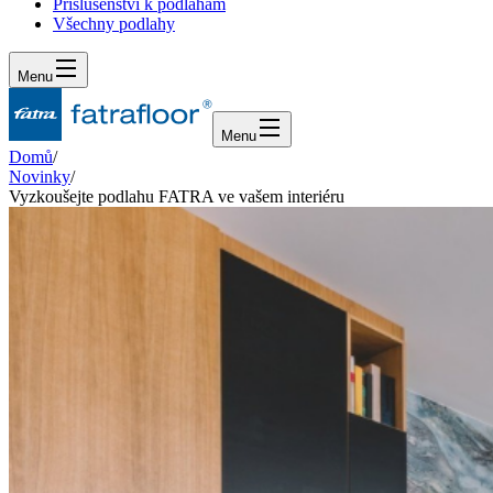
Příslušenství k podlahám
Všechny podlahy
Menu
Menu
Domů
/
Novinky
/
Vyzkoušejte podlahu FATRA ve vašem interiéru