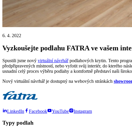
6. 4. 2022
Vyzkoušejte podlahu FATRA ve vašem inte
Spustili jsme nový
virtuální návrhář
podlahových krytin. Tento program
předpřipravených místností, nebo vyfotit svůj interiér, do kterého ná
usnadní celý proces výběru podlahy a komfortně představí naši širok
Nový virtuální návrhář je dostupný na webových stránkách
showroom
LinkedIn
Facebook
YouTube
Instagram
Typy podlah