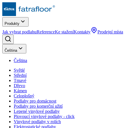
Produkty
Jak vybrat podlahu
Reference
Ke stažení
Kontakty
Prodejní místa
Čeština
Čeština
Světlé
Střední
Tmavé
Dřevo
Kámen
Celoplošný
Podlahy pro domácnost
Podlahy pro komerční užití
Lepené vinylové podlahy
Plovoucí vinylové podlahy - click
Vinylové podlahy v rolích
Elektrostatické podlahy