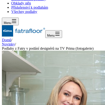
Obklady stěn
Příslušenství k podlahám
Všechny podlahy
Menu
Menu
Domů
/
Novinky
/
Podlahy z Fatry v podání designérů na TV Prima (fotogalerie)