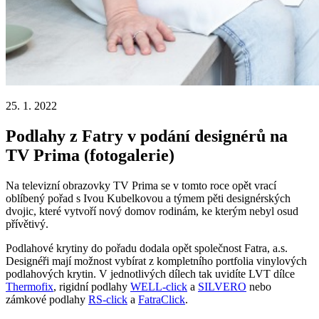
25. 1. 2022
Podlahy z Fatry v podání designérů na
TV Prima (fotogalerie)
Na televizní obrazovky TV Prima se v tomto roce opět vrací
oblíbený pořad s Ivou Kubelkovou a týmem pěti designérských
dvojic, které vytvoří nový domov rodinám, ke kterým nebyl osud
přívětivý.
Podlahové krytiny do pořadu dodala opět společnost Fatra, a.s.
Designéři mají možnost vybírat z kompletního portfolia vinylových
podlahových krytin. V jednotlivých dílech tak uvidíte LVT dílce
Thermofix
, rigidní podlahy
WELL-click
a
SILVERO
nebo
zámkové podlahy
RS-click
a
FatraClick
.