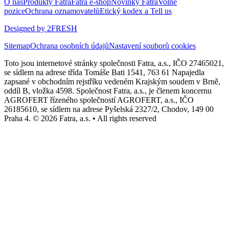
O nás
Produkty Fatra
Fatra e-shop
Novinky Fatra
Volné
pozice
Ochrana oznamovatelů
Etický kodex a Tell us
Designed by 2FRESH
Sitemap
Ochrana osobních údajů
Nastavení souborů cookies
Toto jsou internetové stránky společnosti Fatra, a.s., IČO 27465021,
se sídlem na adrese třída Tomáše Bati 1541, 763 61 Napajedla
zapsané v obchodním rejstříku vedeném Krajským soudem v Brně,
oddíl B, vložka 4598. Společnost Fatra, a.s., je členem koncernu
AGROFERT řízeného společností AGROFERT, a.s., IČO
26185610, se sídlem na adrese Pyšelská 2327/2, Chodov, 149 00
Praha 4. © 2026 Fatra, a.s. • All rights reserved