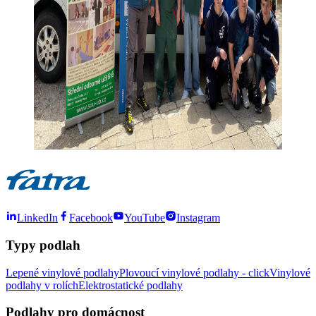
LinkedIn
Facebook
YouTube
Instagram
Typy podlah
Lepené vinylové podlahy
Plovoucí vinylové podlahy - click
Vinylové
podlahy v rolích
Elektrostatické podlahy
Podlahy pro domácnost