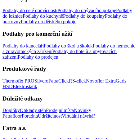
Podlahy do celé domácnosti
Podlahy do obývacího pokoje
Podlahy
do ložnice
Podlahy do kuchyně
Podlahy do koupelny
Podlahy do
pracovny
Podlahy do dětského pokoje
Podlahy pro komerční užití
Podlahy do kanceláří
Podlahy do škol a školek
Podlahy do nemocnic
a zdravotnických zařízení
Podlahy do hotelů a ubytovacích
zařízení
Podlahy do prodejen
Produktové řady
Thermofix PRO
Silvero
FatraClick
RS-click
Novoflor Extra
Garis
HSD
Elektrostatik
Důležité odkazy
Doplňky
Obklady stěn
Prodejní místa
Novinky
Fatrafloor
Poradna
Udržitelnost
Virtuální návrhář
Fatra a.s.