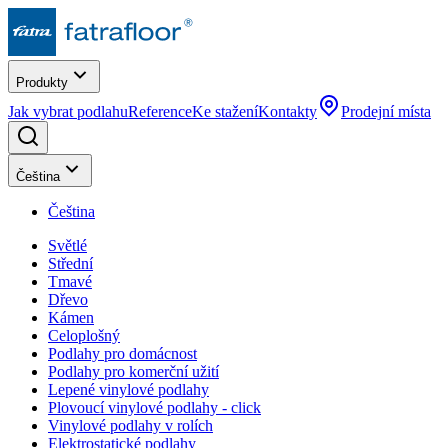
Produkty
Jak vybrat podlahu
Reference
Ke stažení
Kontakty
Prodejní místa
Čeština
Čeština
Světlé
Střední
Tmavé
Dřevo
Kámen
Celoplošný
Podlahy pro domácnost
Podlahy pro komerční užití
Lepené vinylové podlahy
Plovoucí vinylové podlahy - click
Vinylové podlahy v rolích
Elektrostatické podlahy