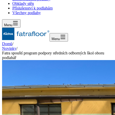
Obklady stěn
Příslušenství k podlahám
Všechny podlahy
Menu
Menu
Domů
/
Novinky
/
Fatra spouští program podpory středních odborných škol oboru
podlahář