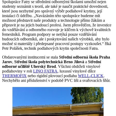
Spolupráce Fatry se středními odbornými školami umožní nejen
studenty seznámit s teorií, ale také je naučit praktické dovednosti,
které jsou nezbytné pro správný výběr podlahové krytiny, její
instalaci či údržbu. „Navázáním této spolupráce budeme mít
možnost představit naše produkty a technologie přímo žákům a
připravit je na jejich budoucí profesi. Jsem přesvědčen, že investice
do vzdělávání a odborného rozvoje je klíčem k výchově kvalitních
řemeslníků. Program podpory se netýká pouze vzdělávání
budoucích odborníků, ale i poskytování našich výrobků, aby bylo
možné si materiály i předepsané pracovní postupy vyzkoušet.“ říká
Petr Polášek, technik podlahových krytin společnosti Fatra.
Obdarovanými institucemi se stala
Střední odborná škola Praha
Jarov
,
Střední škola polytechnická Brno Jílová
a
Střední
odborné učiliště Uherský Brod
. Všichni obdrželi vinylové
podlahoviny v roli
LINO FATRA
, luxusní vinylové dílce
THERMOFIX
nebo rigidní plovoucí podlahu
WELL-CLICK
.
Nechybělo ani příslušenství v podobě PVC lišt a svařovacích šňůr.