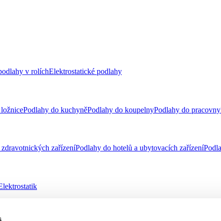
odlahy v rolích
Elektrostatické podlahy
ložnice
Podlahy do kuchyně
Podlahy do koupelny
Podlahy do pracovny
zdravotnických zařízení
Podlahy do hotelů a ubytovacích zařízení
Podla
Elektrostatik
s