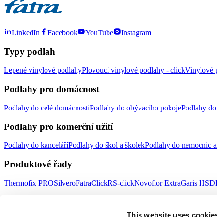
LinkedIn
Facebook
YouTube
Instagram
Typy podlah
Lepené vinylové podlahy
Plovoucí vinylové podlahy - click
Vinylové p
Podlahy pro domácnost
Podlahy do celé domácnosti
Podlahy do obývacího pokoje
Podlahy do 
Podlahy pro komerční užití
Podlahy do kanceláří
Podlahy do škol a školek
Podlahy do nemocnic a 
Produktové řady
Thermofix PRO
Silvero
FatraClick
RS-click
Novoflor Extra
Garis HSD
Důležité odkazy
This website uses cookie