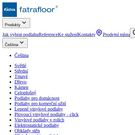
Produkty
Jak vybrat podlahu
Reference
Ke stažení
Kontakty
Prodejní místa
Čeština
Čeština
Světlé
Střední
Tmavé
Dřevo
Kámen
Celoplošný
Podlahy pro domácnost
Podlahy pro komerční užití
Lepené vinylové podlahy
Plovoucí vinylové podlahy - click
Vinylové podlahy v rolích
Elektrostatické podlahy
Obklady stěn