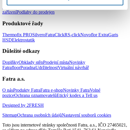
Podlahy do kanceláří
Podlahy do škol a školek
Podlahy do nemocnic
a zdravotnických zařízení
Podlahy do hotelů a ubytovacích
zařízení
Podlahy do prodejen
Produktové řady
Thermofix PRO
Silvero
FatraClick
RS-click
Novoflor Extra
Garis
HSD
Elektrostatik
Důležité odkazy
Doplňky
Obklady stěn
Prodejní místa
Novinky
Fatrafloor
Poradna
Udržitelnost
Virtuální návrhář
Fatra a.s.
O nás
Produkty Fatra
Fatra e-shop
Novinky Fatra
Volné
pozice
Ochrana oznamovatelů
Etický kodex a Tell us
Designed by 2FRESH
Sitemap
Ochrana osobních údajů
Nastavení souborů cookies
Toto jsou internetové stránky společnosti Fatra, a.s., IČO 27465021,