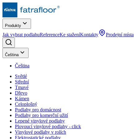
Produkty
Jak vybrat podlahu
Reference
Ke stažení
Kontakty
Prodejní místa
Čeština
Čeština
Světlé
Střední
Tmavé
Dřevo
Kámen
Celoplošný
Podlahy pro domácnost
Podlahy pro komerční užití
Lepené vinylové podlahy
Plovoucí vinylové podlahy - click
Vinylové podlahy v rolích
Elektrostatické podlahy