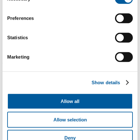
Selection
Odpověď
Preferences
Dobrý den, podlahové krytiny v roli máme pouze v šíři 1,5 m.
Statistics
LinkedIn
Facebook
YouTube
Instagram
Marketing
Typy podlah
Lepené vinylové podlahy
Plovoucí vinylové podlahy - click
Vinylové
podlahy v rolích
Elektrostatické podlahy
Show details
Podlahy pro domácnost
Allow all
Podlahy do celé domácnosti
Podlahy do obývacího pokoje
Podlahy
do ložnice
Podlahy do kuchyně
Podlahy do koupelny
Podlahy do
pracovny
Podlahy do dětského pokoje
Allow selection
Podlahy pro komerční užití
Deny