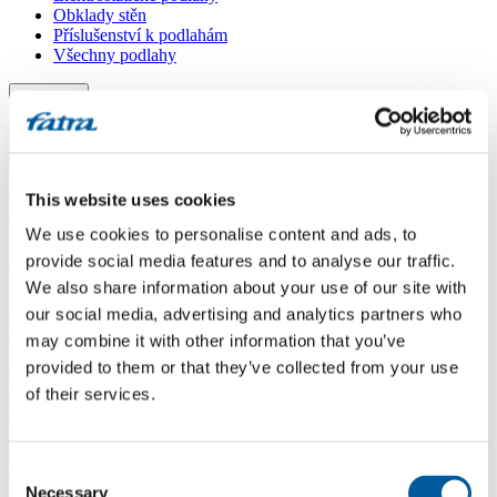
Obklady stěn
Příslušenství k podlahám
Všechny podlahy
Menu
Menu
Domů
/
This website uses cookies
Dotazy
/
Wood 123
We use cookies to personalise content and ads, to
provide social media features and to analyse our traffic.
Wood 123
We also share information about your use of our site with
our social media, advertising and analytics partners who
Dotaz
may combine it with other information that you’ve
provided to them or that they’ve collected from your use
Dobrý den, prosím o radu. V jedné místnosti mám položenou
of their services.
podlahu THX Wood 10123-vinylové dílce lepené. Do druhé
navazující místnosti bych potřebovala vinyl v roli, rozměr je
250x360 cm (šíře role 3m, vzor potřebuji po délce) ve stejném
dekoru. Prosím o radu, zda a který produkt je v nabídce. Moc děkuji
Consent
a přeji pěkný a pohodový den. M.Vamberská
Necessary