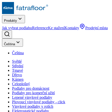
Produkty
Jak vybrat podlahu
Reference
Ke stažení
Kontakty
Prodejní místa
Čeština
Čeština
Světlé
Střední
Tmavé
Dřevo
Kámen
Celoplošný
Podlahy pro domácnost
Podlahy pro komerční užití
Lepené vinylové podlahy
Plovoucí vinylové podlahy - click
Vinylové podlahy v rolích
Elektrostatické podlahy