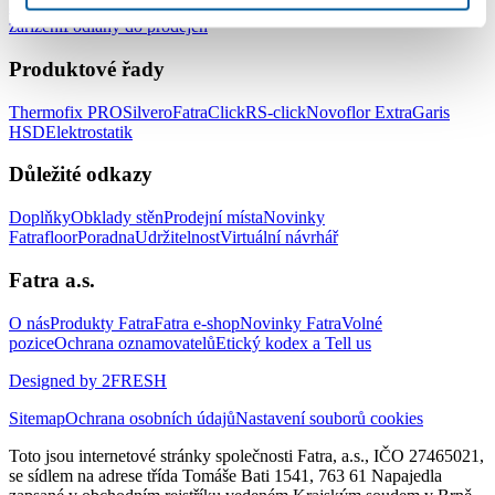
a zdravotnických zařízení
Podlahy do hotelů a ubytovacích
zařízení
Podlahy do prodejen
Produktové řady
Thermofix PRO
Silvero
FatraClick
RS-click
Novoflor Extra
Garis
HSD
Elektrostatik
Důležité odkazy
Doplňky
Obklady stěn
Prodejní místa
Novinky
Fatrafloor
Poradna
Udržitelnost
Virtuální návrhář
Fatra a.s.
O nás
Produkty Fatra
Fatra e-shop
Novinky Fatra
Volné
pozice
Ochrana oznamovatelů
Etický kodex a Tell us
Designed by 2FRESH
Sitemap
Ochrana osobních údajů
Nastavení souborů cookies
Toto jsou internetové stránky společnosti Fatra, a.s., IČO 27465021,
se sídlem na adrese třída Tomáše Bati 1541, 763 61 Napajedla