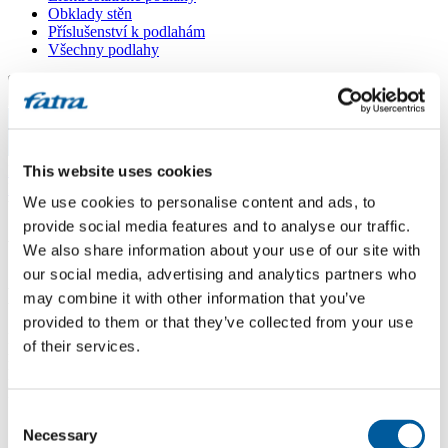
Obklady stěn
Příslušenství k podlahám
Všechny podlahy
Menu
Menu
Domů
This website uses cookies
/
Dotazy
/
We use cookies to personalise content and ads, to
Výroba 2022
provide social media features and to analyse our traffic.
Výroba 2022
We also share information about your use of our site with
our social media, advertising and analytics partners who
Dotaz
may combine it with other information that you’ve
provided to them or that they’ve collected from your use
Dobrý den, v loňském roce jsme dělali částečnou rekonstrukci v
of their services.
rodinném domě. Pokládali jsme podlahy Fatra click - dub letní.
Pokračovat budeme příští rok. Bude se ještě tento druh podlahové
krytiny vyrábět? Za odpověd děkuje Jaroslava Nohejlová
Consent
Odpověď
Necessary
Selection