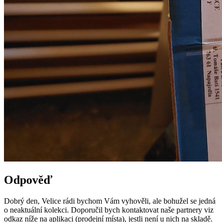
Odpověď
Dobrý den, Velice rádi bychom Vám vyhověli, ale bohužel se jedná
o neaktuální kolekci. Doporučil bych kontaktovat naše partnery viz
odkaz níže na aplikaci (prodejní místa), jestli není u nich na skladě.