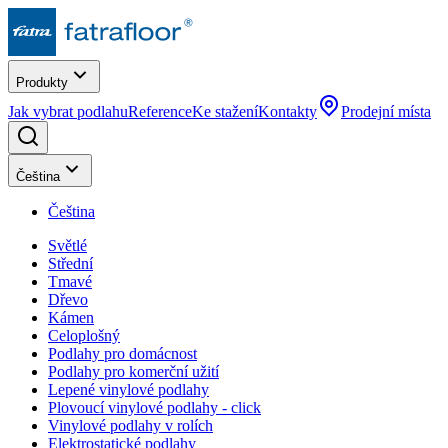
Produkty
Jak vybrat podlahu
Reference
Ke stažení
Kontakty
Prodejní místa
Čeština
Čeština
Světlé
Střední
Tmavé
Dřevo
Kámen
Celoplošný
Podlahy pro domácnost
Podlahy pro komerční užití
Lepené vinylové podlahy
Plovoucí vinylové podlahy - click
Vinylové podlahy v rolích
Elektrostatické podlahy