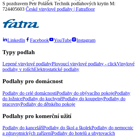
S pozdravem Petr Polášek Technik podlahových krytin M:
724405603
České vinylové podlahy | Fatrafloor
LinkedIn
Facebook
YouTube
Instagram
Typy podlah
Lepené vinylové podlahy
Plovoucí vinylové podlahy - click
Vinylové
podlahy v rolích
Elektrostatické podlahy
Podlahy pro domácnost
Podlahy do celé domácnosti
Podlahy do obývacího pokoje
Podlahy
do ložnice
Podlahy do kuchyně
Podlahy do koupelny
Podlahy do
pracovny
Podlahy do dětského pokoje
Podlahy pro komerční užití
Podlahy do kanceláří
Podlahy do škol a školek
Podlahy do nemocnic
a zdravotnických zařízení
Podlahy do hotelů a ubytovacích