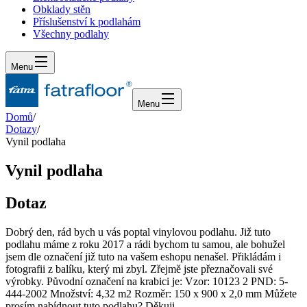
Obklady stěn
Příslušenství k podlahám
Všechny podlahy
Menu
Menu
Domů
/
Dotazy
/
Vynil podlaha
Vynil podlaha
Dotaz
Dobrý den, rád bych u vás poptal vinylovou podlahu. Již tuto
podlahu máme z roku 2017 a rádi bychom tu samou, ale bohužel
jsem dle označení již tuto na vašem eshopu nenašel. Přikládám i
fotografii z balíku, který mi zbyl. Zřejmě jste přeznačovali své
výrobky. Původní označení na krabici je: Vzor: 10123 2 PND: 5-
444-2002 Množství: 4,32 m2 Rozměr: 150 x 900 x 2,0 mm Můžete
prosím nabídnout tuto podlahu? Děkuji