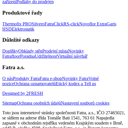
zařízení
Podlahy do prodejen
Produktové řady
Thermofix PRO
Silvero
FatraClick
RS-click
Novoflor Extra
Garis
HSD
Elektrostatik
Důležité odkazy
Doplňky
Obklady stěn
Prodejní místa
Novinky
Fatrafloor
Poradna
Udržitelnost
Virtuální návrhář
Fatra a.s.
O nás
Produkty Fatra
Fatra e-shop
Novinky Fatra
Volné
pozice
Ochrana oznamovatelů
Etický kodex a Tell us
Designed by 2FRESH
Sitemap
Ochrana osobních údajů
Nastavení souborů cookies
Toto jsou internetové stránky společnosti Fatra, a.s., IČO 27465021,
se sídlem na adrese třída Tomáše Bati 1541, 763 61 Napajedla
zapsané v obchodním rejstříku vedeném Krajským soudem v Brně,