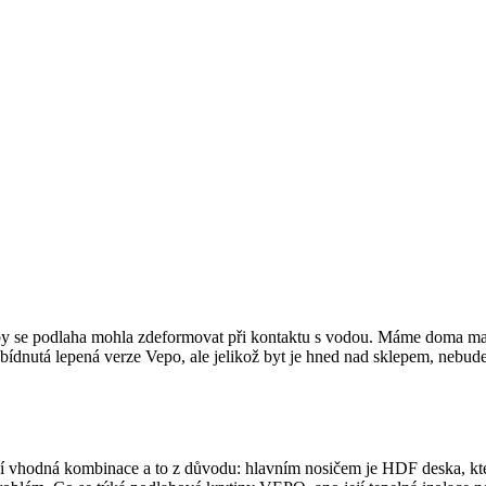
 by se podlaha mohla zdeformovat při kontaktu s vodou. Máme doma mal
abídnutá lepená verze Vepo, ale jelikož byt je hned nad sklepem, nebu
není vhodná kombinace a to z důvodu: hlavním nosičem je HDF deska, 