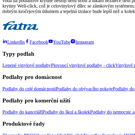
voda na podlahové krytině nestojí delší dobu a nikam nezateče není p
krytiny Well-click, což je celovinylový dílec se zámkovým systémem,
dobrým kročejovým útlumem a tepelná izolace bude lepší než u kol
LinkedIn
Facebook
YouTube
Instagram
Typy podlah
Lepené vinylové podlahy
Plovoucí vinylové podlahy - click
Vinylové p
Podlahy pro domácnost
Podlahy do celé domácnosti
Podlahy do obývacího pokoje
Podlahy do 
Podlahy pro komerční užití
Podlahy do kanceláří
Podlahy do škol a školek
Podlahy do nemocnic a 
Produktové řady