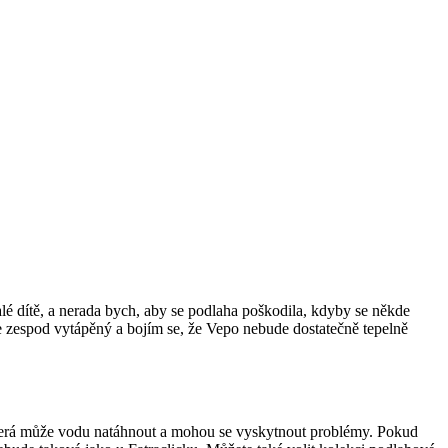
é dítě, a nerada bych, aby se podlaha poškodila, kdyby se někde
de zespod vytápěný a bojím se, že Vepo nebude dostatečně tepelně
která může vodu natáhnout a mohou se vyskytnout problémy. Pokud