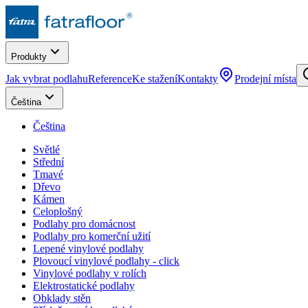
Produkty
Jak vybrat podlahu
Reference
Ke stažení
Kontakty
Prodejní místa
Čeština
Čeština
Světlé
Střední
Tmavé
Dřevo
Kámen
Celoplošný
Podlahy pro domácnost
Podlahy pro komerční užití
Lepené vinylové podlahy
Plovoucí vinylové podlahy - click
Vinylové podlahy v rolích
Elektrostatické podlahy
Obklady stěn