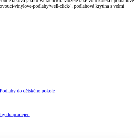
ebude taková jako u Fatraclicku. Můžete také volit kolekci podlahové
ovouci-vinylove-podlahy/well-click/ , podlahová krytina s velmi
Podlahy do dětského pokoje
hy do prodejen