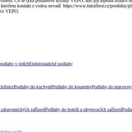
roblém. Co se týká podlahové krytiny VEPO, ano její tepelná izolace n
 kterému kontakt z vodou nevadí https://www.fatrafloor.cz/produkty/pl
ekce VEPO.
odlahy v rolích
Elektrostatické podlahy
ložnice
Podlahy do kuchyně
Podlahy do koupelny
Podlahy do pracovny
zdravotnických zařízení
Podlahy do hotelů a ubytovacích zařízení
Podla