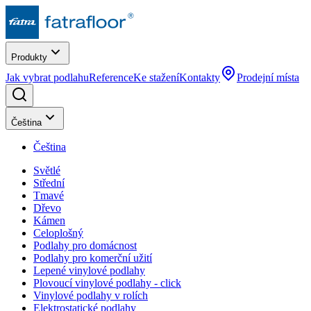
Produkty
Jak vybrat podlahu
Reference
Ke stažení
Kontakty
Prodejní místa
Čeština
Čeština
Světlé
Střední
Tmavé
Dřevo
Kámen
Celoplošný
Podlahy pro domácnost
Podlahy pro komerční užití
Lepené vinylové podlahy
Plovoucí vinylové podlahy - click
Vinylové podlahy v rolích
Elektrostatické podlahy