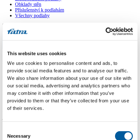
Obklady stěn
Příslušenství k podlahám
Všechny podlahy
Menu
Menu
Domů
This website uses cookies
/
Dotazy
/
We use cookies to personalise content and ads, to
vinylové dílce
provide social media features and to analyse our traffic.
vinylové dílce
We also share information about your use of our site with
our social media, advertising and analytics partners who
Dotaz
may combine it with other information that you’ve
provided to them or that they’ve collected from your use
Dobrý den, mám podlahu FatraClick, Dub cappuccino 7311-2.
of their services.
Chtěla bych do další místnosti lepené dílce ve stejném vzoru, ale ten
jsem nenašla. Který se mu hodně podobá? Děkuji za info.
Odpověď
Consent
Necessary
Selection