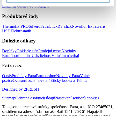
a zdravotnických zařízení
Podlahy do hotelů a ubytovacích
zařízení
Podlahy do prodejen
Produktové řady
Thermofix PRO
Silvero
FatraClick
RS-click
Novoflor Extra
Garis
HSD
Elektrostatik
Důležité odkazy
Doplňky
Obklady stěn
Prodejní místa
Novinky
Fatrafloor
Poradna
Udržitelnost
Virtuální návrhář
Fatra a.s.
O nás
Produkty Fatra
Fatra e-shop
Novinky Fatra
Volné
pozice
Ochrana oznamovatelů
Etický kodex a Tell us
Designed by 2FRESH
Sitemap
Ochrana osobních údajů
Nastavení souborů cookies
Toto jsou internetové stránky společnosti Fatra, a.s., IČO 27465021,
se sídlem na adrese třída Tomáše Bati 1541, 763 61 Napajedla