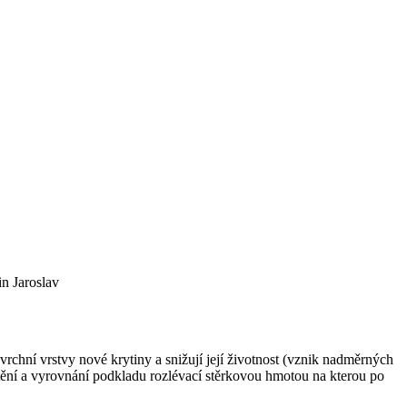
n Jaroslav
chní vrstvy nové krytiny a snižují její životnost (vznik nadměrných
štění a vyrovnání podkladu rozlévací stěrkovou hmotou na kterou po