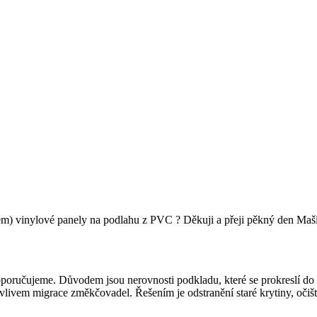
lem) vinylové panely na podlahu z PVC ? Děkuji a přeji pěkný den Maši
ručujeme. Důvodem jsou nerovnosti podkladu, které se prokreslí do vr
 vlivem migrace změkčovadel. Řešením je odstranění staré krytiny, oči