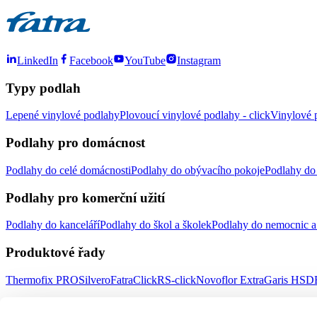
LinkedIn
Facebook
YouTube
Instagram
Typy podlah
Lepené vinylové podlahy
Plovoucí vinylové podlahy - click
Vinylové p
Podlahy pro domácnost
Podlahy do celé domácnosti
Podlahy do obývacího pokoje
Podlahy do 
Podlahy pro komerční užití
Podlahy do kanceláří
Podlahy do škol a školek
Podlahy do nemocnic a 
Produktové řady
Thermofix PRO
Silvero
FatraClick
RS-click
Novoflor Extra
Garis HSD
Důležité odkazy