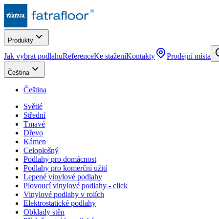
Produkty
Jak vybrat podlahu
Reference
Ke stažení
Kontakty
Prodejní místa
Čeština
Čeština
Světlé
Střední
Tmavé
Dřevo
Kámen
Celoplošný
Podlahy pro domácnost
Podlahy pro komerční užití
Lepené vinylové podlahy
Plovoucí vinylové podlahy - click
Vinylové podlahy v rolích
Elektrostatické podlahy
Obklady stěn