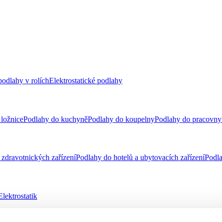
odlahy v rolích
Elektrostatické podlahy
ložnice
Podlahy do kuchyně
Podlahy do koupelny
Podlahy do pracovny
zdravotnických zařízení
Podlahy do hotelů a ubytovacích zařízení
Podla
Elektrostatik