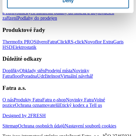
Deny
Podlahy do kanceláří
Podlahy do škol a školek
Podlahy do nemocnic
a zdravotnických zařízení
Podlahy do hotelů a ubytovacích
zařízení
Podlahy do prodejen
Produktové řady
Thermofix PRO
Silvero
FatraClick
RS-click
Novoflor Extra
Garis
HSD
Elektrostatik
Důležité odkazy
Doplňky
Obklady stěn
Prodejní místa
Novinky
Fatrafloor
Poradna
Udržitelnost
Virtuální návrhář
Fatra a.s.
O nás
Produkty Fatra
Fatra e-shop
Novinky Fatra
Volné
pozice
Ochrana oznamovatelů
Etický kodex a Tell us
Designed by 2FRESH
Sitemap
Ochrana osobních údajů
Nastavení souborů cookies