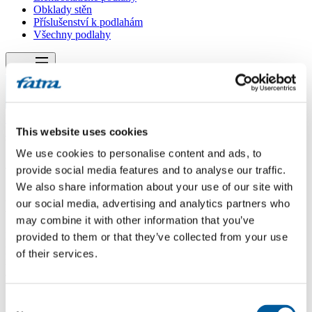
Obklady stěn
Příslušenství k podlahám
Všechny podlahy
Menu
Menu
Domů
/
Dotazy
This website uses cookies
/
Vinil na plovoucku
We use cookies to personalise content and ads, to
provide social media features and to analyse our traffic.
Vinil na plovoucku
We also share information about your use of our site with
Dotaz
our social media, advertising and analytics partners who
may combine it with other information that you’ve
Dobry den, je mozne vinylovou podlahu polozit na stavajici
provided to them or that they’ve collected from your use
plovouci ?. Pod plovouckou mam 8 mm miralon na srovnani
of their services.
narovnosti a plovoucka je vyrovnana ale nevim jestli je to mozne
aby mi vinylova nejezdila po te plovoucce.
Odpověď
Consent