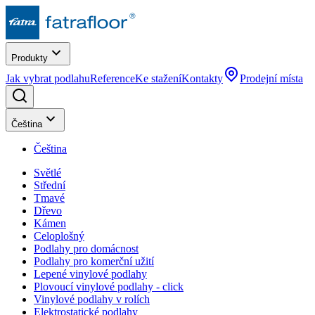
Produkty
Jak vybrat podlahu
Reference
Ke stažení
Kontakty
Prodejní místa
Čeština
Čeština
Světlé
Střední
Tmavé
Dřevo
Kámen
Celoplošný
Podlahy pro domácnost
Podlahy pro komerční užití
Lepené vinylové podlahy
Plovoucí vinylové podlahy - click
Vinylové podlahy v rolích
Elektrostatické podlahy