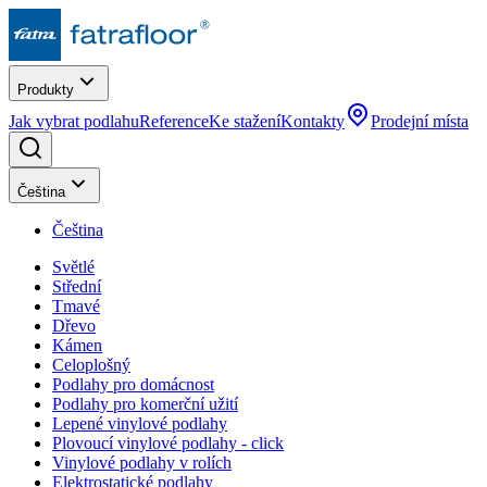
Produkty
Jak vybrat podlahu
Reference
Ke stažení
Kontakty
Prodejní místa
Čeština
Čeština
Světlé
Střední
Tmavé
Dřevo
Kámen
Celoplošný
Podlahy pro domácnost
Podlahy pro komerční užití
Lepené vinylové podlahy
Plovoucí vinylové podlahy - click
Vinylové podlahy v rolích
Elektrostatické podlahy