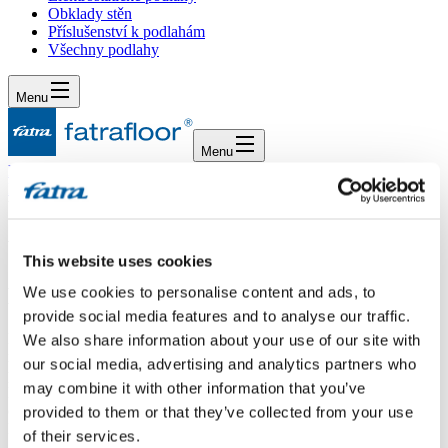
Obklady stěn
Příslušenství k podlahám
Všechny podlahy
Menu
Menu
Domů
/
Dotazy
/
Vhodný vzor
Vhodný vzor
This website uses cookies
Dotaz
We use cookies to personalise content and ads, to
provide social media features and to analyse our traffic.
Dobrý den, lámeme si hlavu s rozhodováním v dekoru do bílostěnné
We also share information about your use of our site with
novostavby s k. linkou černo-béžovou. Vinyl bude ve všech
our social media, advertising and analytics partners who
pokojích komě koupelen. Vybíráme z dekorů Dub Grónský a Dub
may combine it with other information that you’ve
Půlnoční. Rád bych zvolil dekor, a kterém půjde neméně vidět
členitost lamel a bude působit sjednoceně. Můžete v tomto poradit?
provided to them or that they’ve collected from your use
Děkuji
of their services.