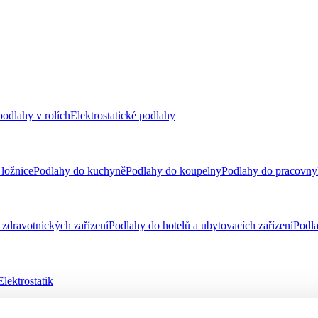
odlahy v rolích
Elektrostatické podlahy
ložnice
Podlahy do kuchyně
Podlahy do koupelny
Podlahy do pracovny
zdravotnických zařízení
Podlahy do hotelů a ubytovacích zařízení
Podla
Elektrostatik