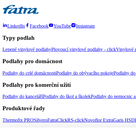
LinkedIn
Facebook
YouTube
Instagram
Typy podlah
Lepené vinylové podlahy
Plovoucí vinylové podlahy - click
Vinylové p
Podlahy pro domácnost
Podlahy do celé domácnosti
Podlahy do obývacího pokoje
Podlahy do 
Podlahy pro komerční užití
Podlahy do kanceláří
Podlahy do škol a školek
Podlahy do nemocnic a 
Produktové řady
Thermofix PRO
Silvero
FatraClick
RS-click
Novoflor Extra
Garis HSD
Důležité odkazy