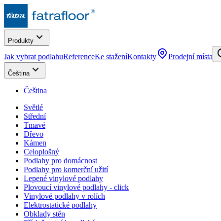
Produkty
Jak vybrat podlahu
Reference
Ke stažení
Kontakty
Prodejní místa
Čeština
Čeština
Světlé
Střední
Tmavé
Dřevo
Kámen
Celoplošný
Podlahy pro domácnost
Podlahy pro komerční užití
Lepené vinylové podlahy
Plovoucí vinylové podlahy - click
Vinylové podlahy v rolích
Elektrostatické podlahy
Obklady stěn