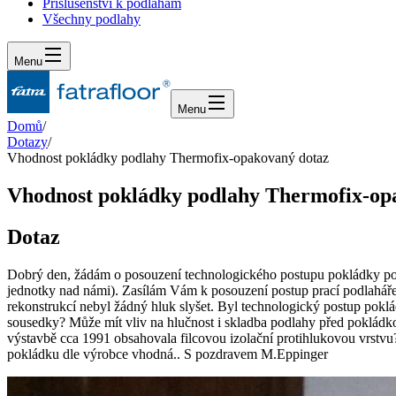
Příslušenství k podlahám
Všechny podlahy
Menu
Menu
Domů
/
Dotazy
/
Vhodnost pokládky podlahy Thermofix-opakovaný dotaz
Vhodnost pokládky podlahy Thermofix-op
Dotaz
Dobrý den, žádám o posouzení technologického postupu pokládky podla
jednotky nad námi). Zasílám Vám k posouzení postup prací podlaháře
rekonstrukcí nebyl žádný hluk slyšet. Byl technologický postup pok
sousedky? Může mít vliv na hlučnost i skladba podlahy před pokládkou
výstavbě cca 1991 obsahovala filcovou izolační protihlukovou vrstvu
pokládku dle výrobce vhodná.. S pozdravem M.Eppinger