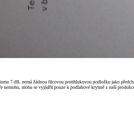
umu 7 dB, nemá žádnou filcovou protihlukovou podložku jako předcháze
áře nemohu, mohu se vyjádřit pouze k podlahové krytině z naší produkc