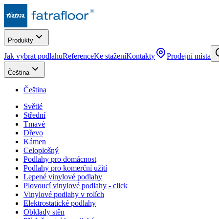
Produkty
Jak vybrat podlahu
Reference
Ke stažení
Kontakty
Prodejní místa
Čeština
Čeština
Světlé
Střední
Tmavé
Dřevo
Kámen
Celoplošný
Podlahy pro domácnost
Podlahy pro komerční užití
Lepené vinylové podlahy
Plovoucí vinylové podlahy - click
Vinylové podlahy v rolích
Elektrostatické podlahy
Obklady stěn