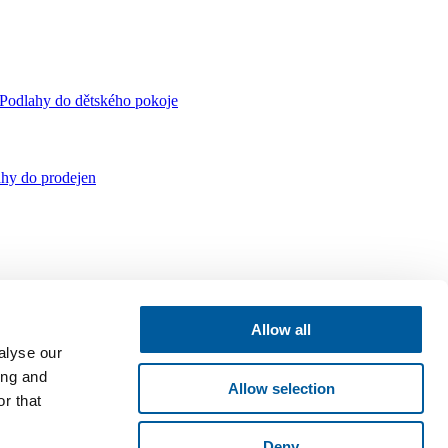
Podlahy do dětského pokoje
hy do prodejen
Allow all
alyse our
ing and
Allow selection
r that
Deny