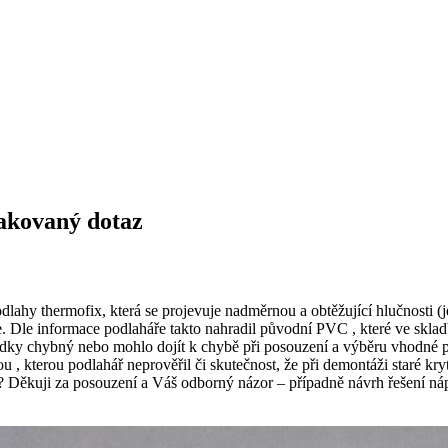
akovaný dotaz
hy thermofix, která se projevuje nadměrnou a obtěžující hlučnosti (je 
. Dle informace podlaháře takto nahradil původní PVC , které ve sklad
ládky chybný nebo mohlo dojít k chybě při posouzení a výběru vhodné 
 , kterou podlahář neprověřil či skutečnost, že při demontáži staré kry
? Děkuji za posouzení a Váš odborný názor – případně návrh řešení ná