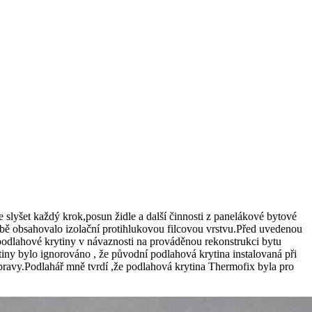
slyšet každý krok,posun židle a další činnosti z panelákové bytové
bě obsahovalo izolační protihlukovou filcovou vrstvu.Před uvedenou
podlahové krytiny v návaznosti na prováděnou rekonstrukci bytu
tiny bylo ignorováno , že původní podlahová krytina instalovaná při
pravy.Podlahář mně tvrdí ,že podlahová krytina Thermofix byla pro