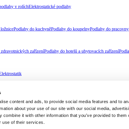
odlahy v rolích
Elektrostatické podlahy
ložnice
Podlahy do kuchyně
Podlahy do koupelny
Podlahy do pracovny
zdravotnických zařízení
Podlahy do hotelů a ubytovacích zařízení
Podla
Elektrostatik
s
telnost
Virtuální návrhář
ise content and ads, to provide social media features and to an
rmation about your use of our site with our social media, advertis
 combine it with other information that you’ve provided to them o
 oznamovatelů
Etický kodex a Tell us
 use of their services.