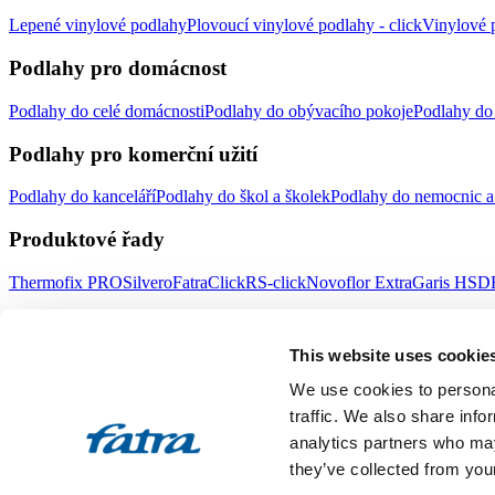
Lepené vinylové podlahy
Plovoucí vinylové podlahy - click
Vinylové p
Podlahy pro domácnost
Podlahy do celé domácnosti
Podlahy do obývacího pokoje
Podlahy do 
Podlahy pro komerční užití
Podlahy do kanceláří
Podlahy do škol a školek
Podlahy do nemocnic a 
Produktové řady
Thermofix PRO
Silvero
FatraClick
RS-click
Novoflor Extra
Garis HSD
Důležité odkazy
This website uses cookie
Doplňky
Obklady stěn
Prodejní místa
Novinky Fatrafloor
Poradna
Udrži
We use cookies to personal
Fatra a.s.
traffic. We also share info
analytics partners who may
O nás
Produkty Fatra
Fatra e-shop
Novinky Fatra
Volné pozice
Ochrana
they’ve collected from your
Designed by 2FRESH