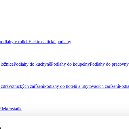
odlahy v rolích
Elektrostatické podlahy
ložnice
Podlahy do kuchyně
Podlahy do koupelny
Podlahy do pracovny
zdravotnických zařízení
Podlahy do hotelů a ubytovacích zařízení
Podla
Elektrostatik
s