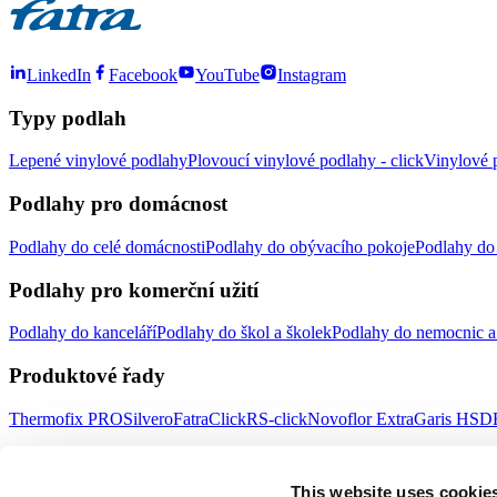
LinkedIn
Facebook
YouTube
Instagram
Typy podlah
Lepené vinylové podlahy
Plovoucí vinylové podlahy - click
Vinylové p
Podlahy pro domácnost
Podlahy do celé domácnosti
Podlahy do obývacího pokoje
Podlahy do 
Podlahy pro komerční užití
Podlahy do kanceláří
Podlahy do škol a školek
Podlahy do nemocnic a 
Produktové řady
Thermofix PRO
Silvero
FatraClick
RS-click
Novoflor Extra
Garis HSD
Důležité odkazy
This website uses cookie