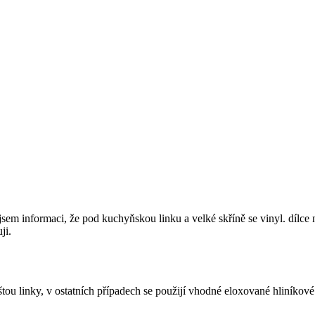
 jsem informaci, že pod kuchyňskou linku a velké skříně se vinyl. dílc
ji.
ou linky, v ostatních případech se použijí vhodné eloxované hliníkové p