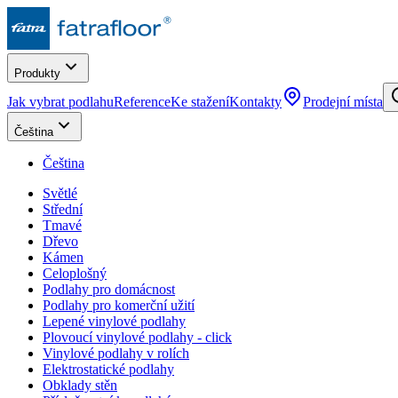
Produkty
Jak vybrat podlahu
Reference
Ke stažení
Kontakty
Prodejní místa
Čeština
Čeština
Světlé
Střední
Tmavé
Dřevo
Kámen
Celoplošný
Podlahy pro domácnost
Podlahy pro komerční užití
Lepené vinylové podlahy
Plovoucí vinylové podlahy - click
Vinylové podlahy v rolích
Elektrostatické podlahy
Obklady stěn