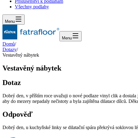
Příslušenství k podlahám
Všechny podlahy
Menu
Menu
Domů
/
Dotazy
/
Vestavěný nábytek
Vestavěný nábytek
Dotaz
Dobrý den, v příštím roce uvažuji o nové podlaze vinyl clik a dostala
aby do mezery nepadaly nečistoty a byla zajištěna dilatace dílců. Děku
Odpověď
Dobrý den, u kuchyňské linky se dilatační spára překrývá soklovou lišt