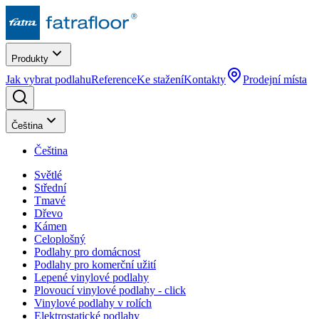
Produkty
Jak vybrat podlahu
Reference
Ke stažení
Kontakty
Prodejní místa
Čeština
Čeština
Světlé
Střední
Tmavé
Dřevo
Kámen
Celoplošný
Podlahy pro domácnost
Podlahy pro komerční užití
Lepené vinylové podlahy
Plovoucí vinylové podlahy - click
Vinylové podlahy v rolích
Elektrostatické podlahy