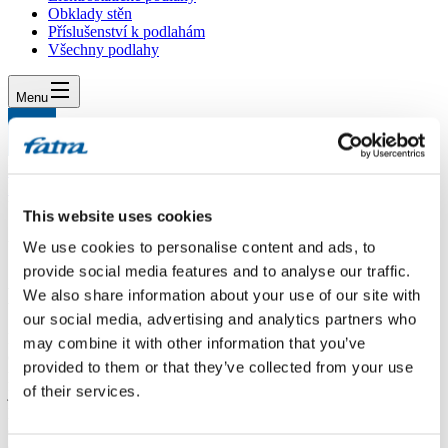
Obklady stěn
Příslušenství k podlahám
Všechny podlahy
Menu
Menu
Domů
/
Dotazy
/
Údržba vinylové podlahy
This website uses cookies
Údržba vinylové podlahy
We use cookies to personalise content and ads, to
provide social media features and to analyse our traffic.
Dotaz
We also share information about your use of our site with
our social media, advertising and analytics partners who
Dobrý den, mám od vás lepenou vinylovou podlahu - Thermofix
may combine it with other information that you’ve
(Dub selský). Chtěla bych se zeptat, zda mohu podlahu vytírat
provided to them or that they’ve collected from your use
parním mopem?Neuškodí pára podlaze/lepidlu? informovala jsem se
of their services.
již u výrobce čističe a bylo mi sděleno, že u lepených vinylových
podlah by to neměl být problém, ale raději se ptám ještě vás. Nechci,
aby se podlaha nějak poškodila. Děkuji za odpověď a přeji hezký
den Kateřina Ulčová