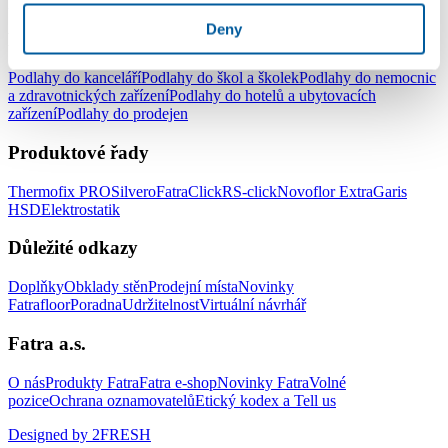
pracovny
Podlahy do dětského pokoje
Deny
Podlahy pro komerční užití
Podlahy do kanceláří
Podlahy do škol a školek
Podlahy do nemocnic
a zdravotnických zařízení
Podlahy do hotelů a ubytovacích
zařízení
Podlahy do prodejen
Produktové řady
Thermofix PRO
Silvero
FatraClick
RS-click
Novoflor Extra
Garis
HSD
Elektrostatik
Důležité odkazy
Doplňky
Obklady stěn
Prodejní místa
Novinky
Fatrafloor
Poradna
Udržitelnost
Virtuální návrhář
Fatra a.s.
O nás
Produkty Fatra
Fatra e-shop
Novinky Fatra
Volné
pozice
Ochrana oznamovatelů
Etický kodex a Tell us
Designed by 2FRESH