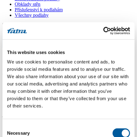
Obklady stěn
Příslušenství k podlahám
Všechny podlahy
Menu
Menu
Domů
This website uses cookies
/
Dotazy
/
We use cookies to personalise content and ads, to
Thermofix vs Vepo
provide social media features and to analyse our traffic.
Thermofix vs Vepo
We also share information about your use of our site with
our social media, advertising and analytics partners who
Dotaz
may combine it with other information that you’ve
provided to them or that they’ve collected from your use
Dobrý den, jaý je prosím rozdíl mezi fatrou Thermofix a fatrou
of their services.
Vepo? Na Vepo jsem narazila až nyní, když jsem zjišťovala dekor
jednoho vzorku. Hlavně mě zajímá kvalita a zdravotní nezávadnost.
Dále i vše ostatní. Děkuji za odpověď.
Consent
Odpověď
Necessary
Selection