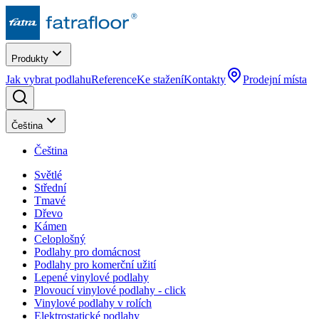
Produkty
Jak vybrat podlahu
Reference
Ke stažení
Kontakty
Prodejní místa
Čeština
Čeština
Světlé
Střední
Tmavé
Dřevo
Kámen
Celoplošný
Podlahy pro domácnost
Podlahy pro komerční užití
Lepené vinylové podlahy
Plovoucí vinylové podlahy - click
Vinylové podlahy v rolích
Elektrostatické podlahy