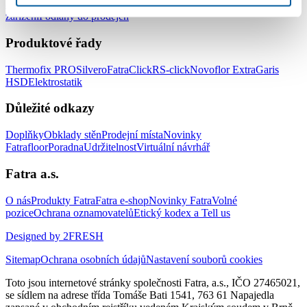
a zdravotnických zařízení
Podlahy do hotelů a ubytovacích
zařízení
Podlahy do prodejen
Produktové řady
Thermofix PRO
Silvero
FatraClick
RS-click
Novoflor Extra
Garis
HSD
Elektrostatik
Důležité odkazy
Doplňky
Obklady stěn
Prodejní místa
Novinky
Fatrafloor
Poradna
Udržitelnost
Virtuální návrhář
Fatra a.s.
O nás
Produkty Fatra
Fatra e-shop
Novinky Fatra
Volné
pozice
Ochrana oznamovatelů
Etický kodex a Tell us
Designed by 2FRESH
Sitemap
Ochrana osobních údajů
Nastavení souborů cookies
Toto jsou internetové stránky společnosti Fatra, a.s., IČO 27465021,
se sídlem na adrese třída Tomáše Bati 1541, 763 61 Napajedla