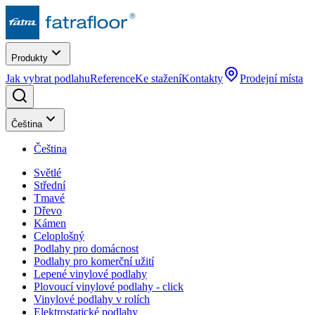
Produkty
Jak vybrat podlahu
Reference
Ke stažení
Kontakty
Prodejní místa
Čeština
Čeština
Světlé
Střední
Tmavé
Dřevo
Kámen
Celoplošný
Podlahy pro domácnost
Podlahy pro komerční užití
Lepené vinylové podlahy
Plovoucí vinylové podlahy - click
Vinylové podlahy v rolích
Elektrostatické podlahy