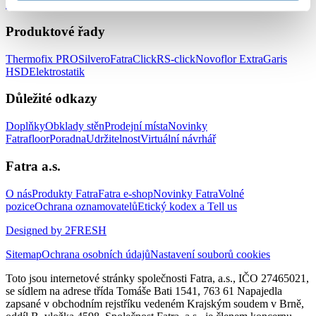
zařízení
Podlahy do prodejen
Produktové řady
Thermofix PRO
Silvero
FatraClick
RS-click
Novoflor Extra
Garis
HSD
Elektrostatik
Důležité odkazy
Doplňky
Obklady stěn
Prodejní místa
Novinky
Fatrafloor
Poradna
Udržitelnost
Virtuální návrhář
Fatra a.s.
O nás
Produkty Fatra
Fatra e-shop
Novinky Fatra
Volné
pozice
Ochrana oznamovatelů
Etický kodex a Tell us
Designed by 2FRESH
Sitemap
Ochrana osobních údajů
Nastavení souborů cookies
Toto jsou internetové stránky společnosti Fatra, a.s., IČO 27465021,
se sídlem na adrese třída Tomáše Bati 1541, 763 61 Napajedla
zapsané v obchodním rejstříku vedeném Krajským soudem v Brně,