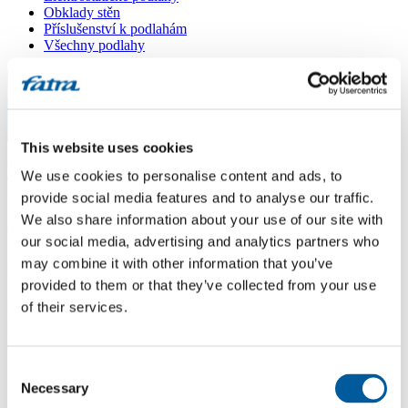
Obklady stěn
Příslušenství k podlahám
Všechny podlahy
Menu
Menu
This website uses cookies
Domů
/
Dotazy
/
We use cookies to personalise content and ads, to
škola
provide social media features and to analyse our traffic.
We also share information about your use of our site with
škola
our social media, advertising and analytics partners who
may combine it with other information that you’ve
Dotaz
provided to them or that they’ve collected from your use
of their services.
Dobrý den, potřeboval bych poradit s výběrem lina do školy,
specifikace : heterogenní akustické, nášlapná vrstva 0,67 mm, zátěž
34/42 , otlak do 0,11 mm, útlum 19 dB, hořlavost Bfl S1. Děkuji čin
Consent
Odpověď
Necessary
Selection