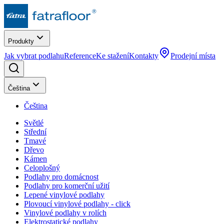
Produkty
Jak vybrat podlahu
Reference
Ke stažení
Kontakty
Prodejní místa
Čeština
Čeština
Světlé
Střední
Tmavé
Dřevo
Kámen
Celoplošný
Podlahy pro domácnost
Podlahy pro komerční užití
Lepené vinylové podlahy
Plovoucí vinylové podlahy - click
Vinylové podlahy v rolích
Elektrostatické podlahy