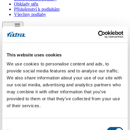
Obklady stěn
Příslušenství k podlahám
Všechny podlahy
Menu
Menu
Domů
/
Dotazy
This website uses cookies
/
Showroom v Napajedlích
We use cookies to personalise content and ads, to
provide social media features and to analyse our traffic.
Showroom v Napajedlích
We also share information about your use of our site with
Dotaz
our social media, advertising and analytics partners who
may combine it with other information that you’ve
Dobrý den, zajímalo by mě, jestli náhodou není možné vidět
provided to them or that they’ve collected from your use
vinylové dílce u vás ve společnosti v Napajedlích. Byli jsme se
of their services.
podívat u některých distributorů, ale nemají vzorníky se všemi
kolekcemi např. ART. Děkuji za info, zda něco takového máte u vás
ve společnosti. S pozdravem, Polášek.
Consent