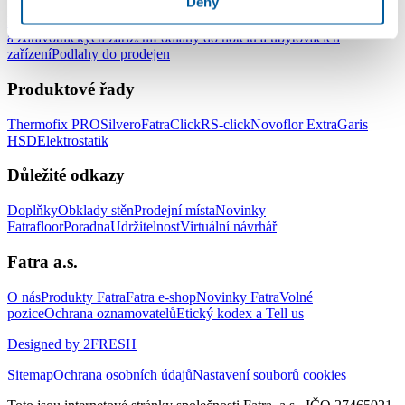
Deny
Podlahy do kanceláří
Podlahy do škol a školek
Podlahy do nemocnic
a zdravotnických zařízení
Podlahy do hotelů a ubytovacích
zařízení
Podlahy do prodejen
Produktové řady
Thermofix PRO
Silvero
FatraClick
RS-click
Novoflor Extra
Garis
HSD
Elektrostatik
Důležité odkazy
Doplňky
Obklady stěn
Prodejní místa
Novinky
Fatrafloor
Poradna
Udržitelnost
Virtuální návrhář
Fatra a.s.
O nás
Produkty Fatra
Fatra e-shop
Novinky Fatra
Volné
pozice
Ochrana oznamovatelů
Etický kodex a Tell us
Designed by 2FRESH
Sitemap
Ochrana osobních údajů
Nastavení souborů cookies