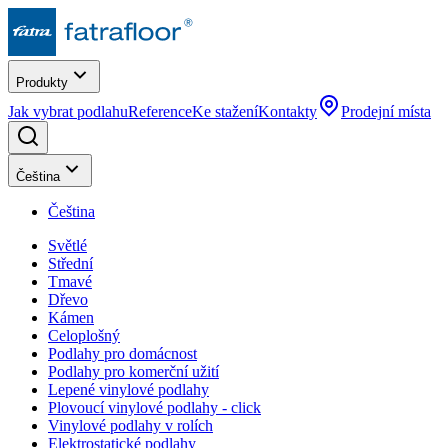
Produkty
Jak vybrat podlahu
Reference
Ke stažení
Kontakty
Prodejní místa
Čeština
Čeština
Světlé
Střední
Tmavé
Dřevo
Kámen
Celoplošný
Podlahy pro domácnost
Podlahy pro komerční užití
Lepené vinylové podlahy
Plovoucí vinylové podlahy - click
Vinylové podlahy v rolích
Elektrostatické podlahy