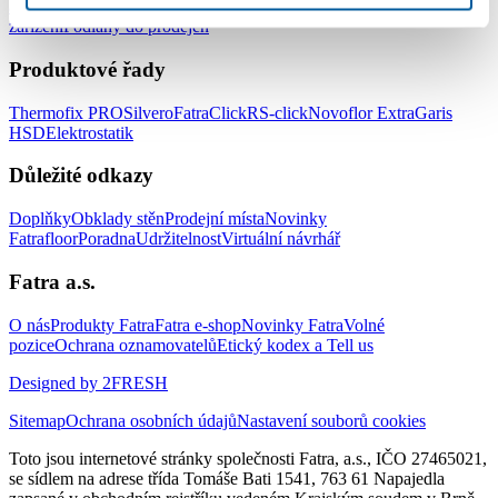
a zdravotnických zařízení
Podlahy do hotelů a ubytovacích
zařízení
Podlahy do prodejen
Produktové řady
Thermofix PRO
Silvero
FatraClick
RS-click
Novoflor Extra
Garis
HSD
Elektrostatik
Důležité odkazy
Doplňky
Obklady stěn
Prodejní místa
Novinky
Fatrafloor
Poradna
Udržitelnost
Virtuální návrhář
Fatra a.s.
O nás
Produkty Fatra
Fatra e-shop
Novinky Fatra
Volné
pozice
Ochrana oznamovatelů
Etický kodex a Tell us
Designed by 2FRESH
Sitemap
Ochrana osobních údajů
Nastavení souborů cookies
Toto jsou internetové stránky společnosti Fatra, a.s., IČO 27465021,
se sídlem na adrese třída Tomáše Bati 1541, 763 61 Napajedla