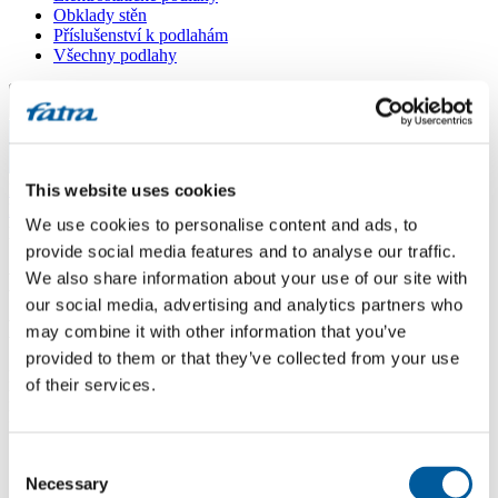
Obklady stěn
Příslušenství k podlahám
Všechny podlahy
Menu
Menu
Domů
This website uses cookies
/
Dotazy
/
We use cookies to personalise content and ads, to
pvc lino
provide social media features and to analyse our traffic.
pvc lino
We also share information about your use of our site with
our social media, advertising and analytics partners who
Dotaz
may combine it with other information that you’ve
provided to them or that they’ve collected from your use
Dobrý den, chtěl bych nalepit PVC lino s filcem na kachličky v
of their services.
kuchyni. Jaké je vhodné lepidlo na tento druh výrobku? Je vhodný
Mamut glue fixace? Děkuji, hezký den. R. S. 734 722 964
Odpověď
Consent
Necessary
Selection