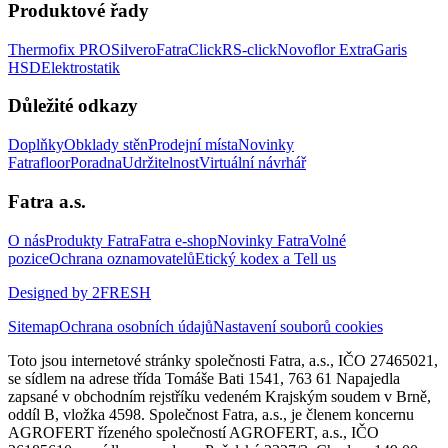
Produktové řady
Thermofix PRO
Silvero
FatraClick
RS-click
Novoflor Extra
Garis
HSD
Elektrostatik
Důležité odkazy
Doplňky
Obklady stěn
Prodejní místa
Novinky
Fatrafloor
Poradna
Udržitelnost
Virtuální návrhář
Fatra a.s.
O nás
Produkty Fatra
Fatra e-shop
Novinky Fatra
Volné
pozice
Ochrana oznamovatelů
Etický kodex a Tell us
Designed by 2FRESH
Sitemap
Ochrana osobních údajů
Nastavení souborů cookies
Toto jsou internetové stránky společnosti Fatra, a.s., IČO 27465021,
se sídlem na adrese třída Tomáše Bati 1541, 763 61 Napajedla
zapsané v obchodním rejstříku vedeném Krajským soudem v Brně,
oddíl B, vložka 4598. Společnost Fatra, a.s., je členem koncernu
AGROFERT řízeného společností AGROFERT, a.s., IČO