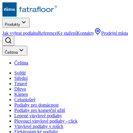
Produkty
Jak vybrat podlahu
Reference
Ke stažení
Kontakty
Prodejní místa
Čeština
Čeština
Světlé
Střední
Tmavé
Dřevo
Kámen
Celoplošný
Podlahy pro domácnost
Podlahy pro komerční užití
Lepené vinylové podlahy
Plovoucí vinylové podlahy - click
Vinylové podlahy v rolích
Elektrostatické podlahy