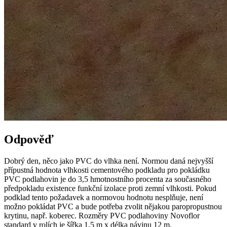
Odpověď
Dobrý den, něco jako PVC do vlhka není. Normou daná nejvyšší
přípustná hodnota vlhkosti cementového podkladu pro pokládku
PVC podlahovin je do 3,5 hmotnostního procenta za současného
předpokladu existence funkční izolace proti zemní vlhkosti. Pokud
podklad tento požadavek a normovou hodnotu nesplňuje, není
možno pokládat PVC a bude potřeba zvolit nějakou paropropustnou
krytinu, např. koberec. Rozměry PVC podlahoviny Novoflor
standard v rolích je šířka 1,5 m x délka návinu 12 m.