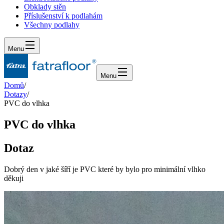
Obklady stěn
Příslušenství k podlahám
Všechny podlahy
Menu
Menu
Domů
/
Dotazy
/
PVC do vlhka
PVC do vlhka
Dotaz
Dobrý den v jaké šíří je PVC které by bylo pro minimální vlhko
děkuji