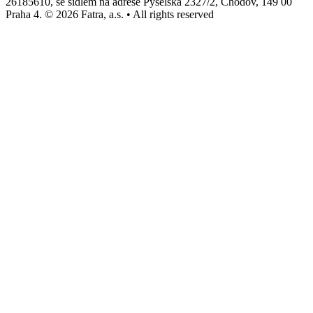
26185610, se sídlem na adrese Pyšelská 2327/2, Chodov, 149 00
Praha 4. © 2026 Fatra, a.s. • All rights reserved