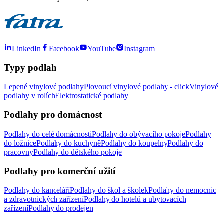
LinkedIn
Facebook
YouTube
Instagram
Typy podlah
Lepené vinylové podlahy
Plovoucí vinylové podlahy - click
Vinylové
podlahy v rolích
Elektrostatické podlahy
Podlahy pro domácnost
Podlahy do celé domácnosti
Podlahy do obývacího pokoje
Podlahy
do ložnice
Podlahy do kuchyně
Podlahy do koupelny
Podlahy do
pracovny
Podlahy do dětského pokoje
Podlahy pro komerční užití
Podlahy do kanceláří
Podlahy do škol a školek
Podlahy do nemocnic
a zdravotnických zařízení
Podlahy do hotelů a ubytovacích
zařízení
Podlahy do prodejen