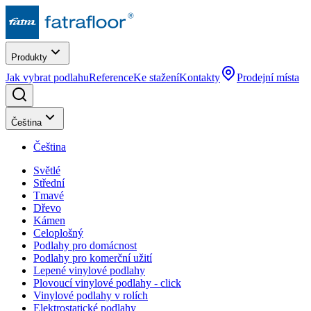
Produkty
Jak vybrat podlahu
Reference
Ke stažení
Kontakty
Prodejní místa
Čeština
Čeština
Světlé
Střední
Tmavé
Dřevo
Kámen
Celoplošný
Podlahy pro domácnost
Podlahy pro komerční užití
Lepené vinylové podlahy
Plovoucí vinylové podlahy - click
Vinylové podlahy v rolích
Elektrostatické podlahy