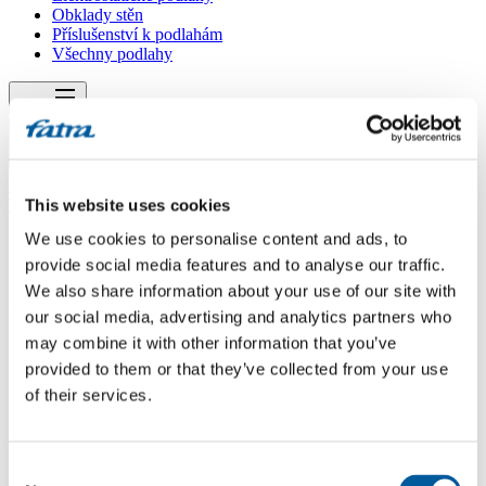
Obklady stěn
Příslušenství k podlahám
Všechny podlahy
Menu
Menu
Domů
/
Dotazy
This website uses cookies
/
požární vhodnost
We use cookies to personalise content and ads, to
provide social media features and to analyse our traffic.
požární vhodnost
We also share information about your use of our site with
Dotaz
our social media, advertising and analytics partners who
may combine it with other information that you’ve
Dobrý den, budeme jako SVJ realizovat výměny starých PVC
provided to them or that they’ve collected from your use
povrchů na chodbách a schodišti v paneláku. Tyto prostory jsou
of their services.
brány v PD jako jediná požární úniková cesta. Máte prosím
výrobek, který by bylo použít ? A byl by akceptovatelný hasiči, má
tedy akceptovatelný atest ap. Děkuji Churaň
Consent