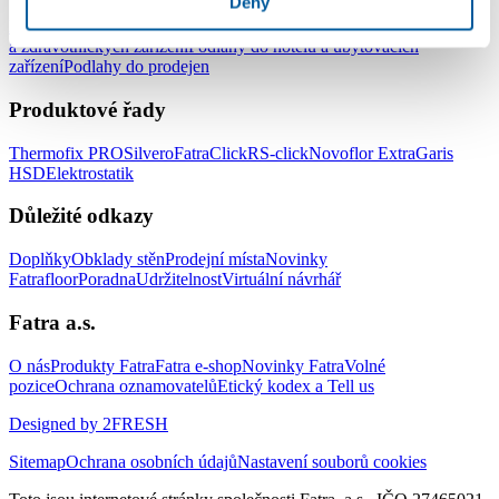
Deny
Podlahy do kanceláří
Podlahy do škol a školek
Podlahy do nemocnic
a zdravotnických zařízení
Podlahy do hotelů a ubytovacích
zařízení
Podlahy do prodejen
Produktové řady
Thermofix PRO
Silvero
FatraClick
RS-click
Novoflor Extra
Garis
HSD
Elektrostatik
Důležité odkazy
Doplňky
Obklady stěn
Prodejní místa
Novinky
Fatrafloor
Poradna
Udržitelnost
Virtuální návrhář
Fatra a.s.
O nás
Produkty Fatra
Fatra e-shop
Novinky Fatra
Volné
pozice
Ochrana oznamovatelů
Etický kodex a Tell us
Designed by 2FRESH
Sitemap
Ochrana osobních údajů
Nastavení souborů cookies