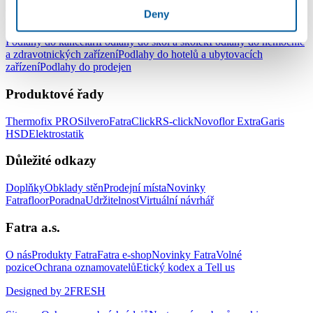
Podlahy pro komerční užití
Deny
Podlahy do kanceláří
Podlahy do škol a školek
Podlahy do nemocnic
a zdravotnických zařízení
Podlahy do hotelů a ubytovacích
zařízení
Podlahy do prodejen
Produktové řady
Thermofix PRO
Silvero
FatraClick
RS-click
Novoflor Extra
Garis
HSD
Elektrostatik
Důležité odkazy
Doplňky
Obklady stěn
Prodejní místa
Novinky
Fatrafloor
Poradna
Udržitelnost
Virtuální návrhář
Fatra a.s.
O nás
Produkty Fatra
Fatra e-shop
Novinky Fatra
Volné
pozice
Ochrana oznamovatelů
Etický kodex a Tell us
Designed by 2FRESH