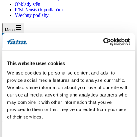
Obklady stěn
Příslušenství k podlahám
Všechny podlahy
Menu
Menu
Domů
/
Dotazy
/
Pokladka podlahy
This website uses cookies
We use cookies to personalise content and ads, to
Pokladka podlahy
provide social media features and to analyse our traffic.
We also share information about your use of our site with
Dotaz
our social media, advertising and analytics partners who
may combine it with other information that you’ve
Prosím budu pokládat podlahu fatraklik na osb desku , a zajímalo by
mě jestli je možnost dát nějakou podložku pod podlahu kvůli
provided to them or that they’ve collected from your use
utlumení hluku. V návodu to nedoporučujete. A jestli je potřeba
of their services.
instalovat parozabranu když je podlaha v patře. Děkuji za odpověď.
Odpověď