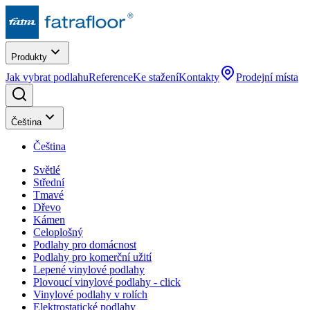
Produkty
Jak vybrat podlahu
Reference
Ke stažení
Kontakty
Prodejní místa
Čeština
Čeština
Světlé
Střední
Tmavé
Dřevo
Kámen
Celoplošný
Podlahy pro domácnost
Podlahy pro komerční užití
Lepené vinylové podlahy
Plovoucí vinylové podlahy - click
Vinylové podlahy v rolích
Elektrostatické podlahy