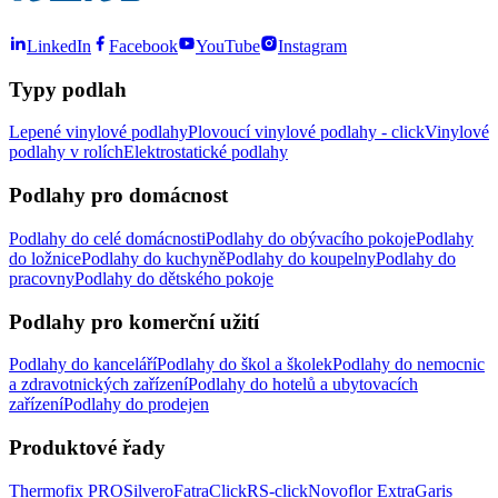
LinkedIn
Facebook
YouTube
Instagram
Typy podlah
Lepené vinylové podlahy
Plovoucí vinylové podlahy - click
Vinylové
podlahy v rolích
Elektrostatické podlahy
Podlahy pro domácnost
Podlahy do celé domácnosti
Podlahy do obývacího pokoje
Podlahy
do ložnice
Podlahy do kuchyně
Podlahy do koupelny
Podlahy do
pracovny
Podlahy do dětského pokoje
Podlahy pro komerční užití
Podlahy do kanceláří
Podlahy do škol a školek
Podlahy do nemocnic
a zdravotnických zařízení
Podlahy do hotelů a ubytovacích
zařízení
Podlahy do prodejen
Produktové řady
Thermofix PRO
Silvero
FatraClick
RS-click
Novoflor Extra
Garis