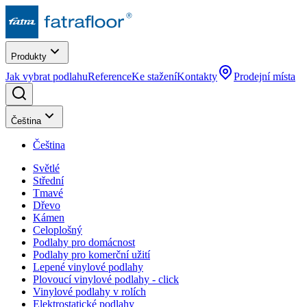
Produkty
Jak vybrat podlahu
Reference
Ke stažení
Kontakty
Prodejní místa
Čeština
Čeština
Světlé
Střední
Tmavé
Dřevo
Kámen
Celoplošný
Podlahy pro domácnost
Podlahy pro komerční užití
Lepené vinylové podlahy
Plovoucí vinylové podlahy - click
Vinylové podlahy v rolích
Elektrostatické podlahy