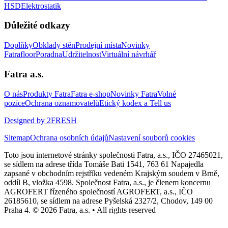
HSD
Elektrostatik
Důležité odkazy
Doplňky
Obklady stěn
Prodejní místa
Novinky
Fatrafloor
Poradna
Udržitelnost
Virtuální návrhář
Fatra a.s.
O nás
Produkty Fatra
Fatra e-shop
Novinky Fatra
Volné
pozice
Ochrana oznamovatelů
Etický kodex a Tell us
Designed by 2FRESH
Sitemap
Ochrana osobních údajů
Nastavení souborů cookies
Toto jsou internetové stránky společnosti Fatra, a.s., IČO 27465021,
se sídlem na adrese třída Tomáše Bati 1541, 763 61 Napajedla
zapsané v obchodním rejstříku vedeném Krajským soudem v Brně,
oddíl B, vložka 4598. Společnost Fatra, a.s., je členem koncernu
AGROFERT řízeného společností AGROFERT, a.s., IČO
26185610, se sídlem na adrese Pyšelská 2327/2, Chodov, 149 00
Praha 4. © 2026 Fatra, a.s. • All rights reserved