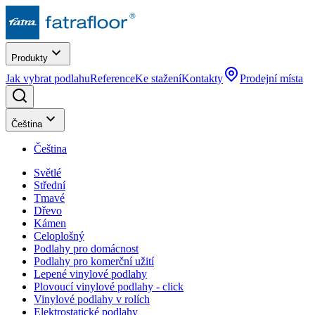
Produkty
Jak vybrat podlahu
Reference
Ke stažení
Kontakty
Prodejní místa
Čeština
Čeština
Světlé
Střední
Tmavé
Dřevo
Kámen
Celoplošný
Podlahy pro domácnost
Podlahy pro komerční užití
Lepené vinylové podlahy
Plovoucí vinylové podlahy - click
Vinylové podlahy v rolích
Elektrostatické podlahy