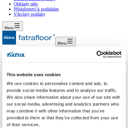
Obklady stěn
Příslušenství k podlahám
Všechny podlahy
Menu
Menu
Domů
/
Dotazy
/
Pokládka na Lino
Pokládka na Lino
This website uses cookies
Dotaz
We use cookies to personalise content and ads, to
provide social media features and to analyse our traffic.
Dobrý den, slyšel jsem o pokládce plovoucí podlahy na původní
We also share information about your use of our site with
linoleum v panelákovém bytě. Přemýšlím o variantě SILVERO-
our social media, advertising and analytics partners who
TOP nebo WELL-CLICK z důvodů menší tloušťky. Pokládka jen
may combine it with other information that you’ve
obývací pokoje. Předpokládám, že mi asi pokládku nedoporučíte z
důvodu možné nerovnosti nebo nezpevněného podkladu což je
provided to them or that they’ve collected from your use
původní linoleum. Ale i tak se chci zeptat, zda jste to již v minulosti
of their services.
s někým řešili. Doporučili by jste mi i mezivrstvu podklad pod