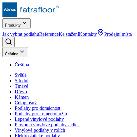
Produkty
Jak vybrat podlahu
Reference
Ke stažení
Kontakty
Prodejní místa
Čeština
Čeština
Světlé
Střední
Tmavé
Dřevo
Kámen
Celoplošný
Podlahy pro domácnost
Podlahy pro komerční užití
Lepené vinylové podlahy
Plovoucí vinylové podlahy - click
Vinylové podlahy v rolích
Elektrostatické podlahy