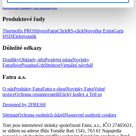
a zdravotnických zařízení
Podlahy do hotelů a ubytovacích
zařízení
Podlahy do prodejen
Produktové řady
Thermofix PRO
Silvero
FatraClick
RS-click
Novoflor Extra
Garis
HSD
Elektrostatik
Důležité odkazy
Doplňky
Obklady stěn
Prodejní místa
Novinky
Fatrafloor
Poradna
Udržitelnost
Virtuální návrhář
Fatra a.s.
O nás
Produkty Fatra
Fatra e-shop
Novinky Fatra
Volné
pozice
Ochrana oznamovatelů
Etický kodex a Tell us
Designed by 2FRESH
Sitemap
Ochrana osobních údajů
Nastavení souborů cookies
Toto jsou internetové stránky společnosti Fatra, a.s., IČO 27465021,
se sídlem na adrese třída Tomáše Bati 1541, 763 61 Napajedla