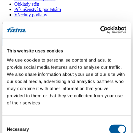
Obklady stěn
Příslušenství k podlahám
Všechny podlahy
Menu
Menu
Domů
This website uses cookies
/
Dotazy
/
We use cookies to personalise content and ads, to
pokládka na elektrické topení
provide social media features and to analyse our traffic.
pokládka na elektrické topení
We also share information about your use of our site with
our social media, advertising and analytics partners who
Dotaz
may combine it with other information that you’ve
provided to them or that they’ve collected from your use
Dobrý den, lze pokládat vyši vinylovou podlahu na elektrické topné
of their services.
folie? Pokud ano, tak kterou si mám koupit. Jedná se o odzkoušený
systém?
Odpověď
Consent
Necessary
Selection