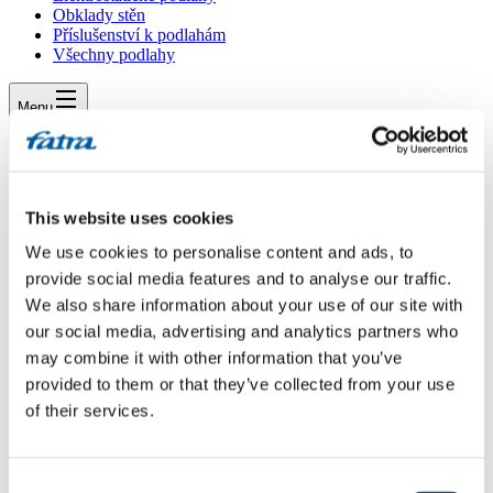
Obklady stěn
Příslušenství k podlahám
Všechny podlahy
Menu
Menu
Domů
/
Dotazy
/
This website uses cookies
Pokladka Imperio
We use cookies to personalise content and ads, to
Pokladka Imperio
provide social media features and to analyse our traffic.
We also share information about your use of our site with
Dotaz
our social media, advertising and analytics partners who
may combine it with other information that you’ve
Dobrý den, lze instalovat dílce imperio na původní laminátovou
provided to them or that they’ve collected from your use
plovoucí podlahu - nevykazuje spáry ani jiné přiznané nerovnosti?
of their services.
Rád bych předešel odstraňování původní podlahy a stěrkování.
děkuji
Odpověď
Consent