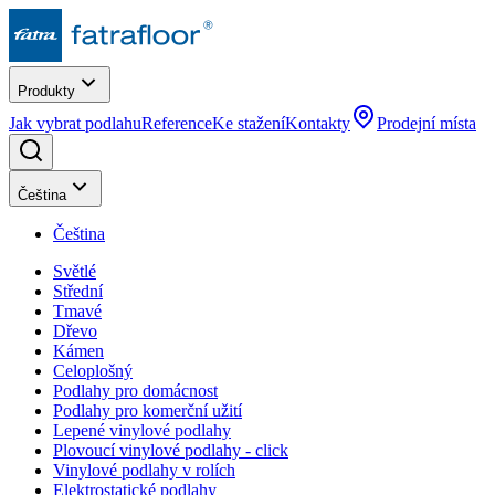
Produkty
Jak vybrat podlahu
Reference
Ke stažení
Kontakty
Prodejní místa
Čeština
Čeština
Světlé
Střední
Tmavé
Dřevo
Kámen
Celoplošný
Podlahy pro domácnost
Podlahy pro komerční užití
Lepené vinylové podlahy
Plovoucí vinylové podlahy - click
Vinylové podlahy v rolích
Elektrostatické podlahy