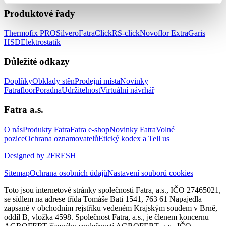
Produktové řady
Thermofix PRO
Silvero
FatraClick
RS-click
Novoflor Extra
Garis
HSD
Elektrostatik
Důležité odkazy
Doplňky
Obklady stěn
Prodejní místa
Novinky
Fatrafloor
Poradna
Udržitelnost
Virtuální návrhář
Fatra a.s.
O nás
Produkty Fatra
Fatra e-shop
Novinky Fatra
Volné
pozice
Ochrana oznamovatelů
Etický kodex a Tell us
Designed by 2FRESH
Sitemap
Ochrana osobních údajů
Nastavení souborů cookies
Toto jsou internetové stránky společnosti Fatra, a.s., IČO 27465021,
se sídlem na adrese třída Tomáše Bati 1541, 763 61 Napajedla
zapsané v obchodním rejstříku vedeném Krajským soudem v Brně,
oddíl B, vložka 4598. Společnost Fatra, a.s., je členem koncernu