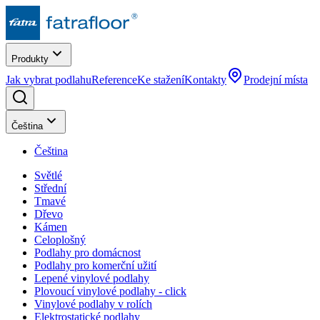
Produkty
Jak vybrat podlahu
Reference
Ke stažení
Kontakty
Prodejní místa
Čeština
Čeština
Světlé
Střední
Tmavé
Dřevo
Kámen
Celoplošný
Podlahy pro domácnost
Podlahy pro komerční užití
Lepené vinylové podlahy
Plovoucí vinylové podlahy - click
Vinylové podlahy v rolích
Elektrostatické podlahy