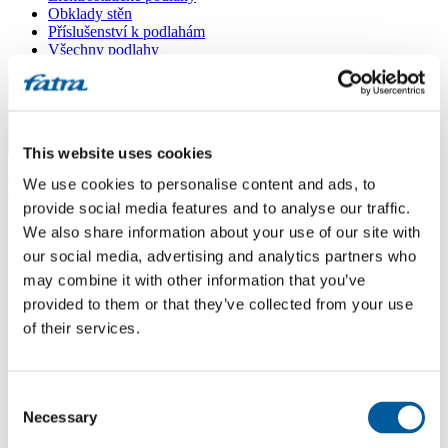
Obklady stěn
Příslušenství k podlahám
Všechny podlahy
Menu
This website uses cookies
Menu
Domů
/
We use cookies to personalise content and ads, to
Dotazy
/
pokládka
provide social media features and to analyse our traffic.
We also share information about your use of our site with
pokládka
our social media, advertising and analytics partners who
may combine it with other information that you’ve
Dotaz
provided to them or that they’ve collected from your use
of their services.
Dobrý den. Máme dotaz, zda lze Váš výrobek vinyl Click položit na
současné nalepené lino.
Odpověď
Consent
Necessary
Selection
Dobrý den, pokud podklad splňuje požadavek na největší