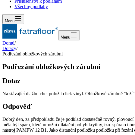
Příslušenství k podlahám
Všechny podlahy
Menu
Menu
Domů
/
Dotazy
/
Podřezání obložkových zárubní
Podřezání obložkových zárubní
Dotaz
Na stávající dlažbu chci položit click vinyl. Obložkové zárubně "leží"
Odpověď
Dobrý den, za předpokladu že je podklad dostatečně rovný, plovoucí p
měla být spára, která umožní dilatační pohyb krytiny, tzn. spára o 
nástroj PAMFW 12 B1. Jako distanční podložku podložku při řezání o