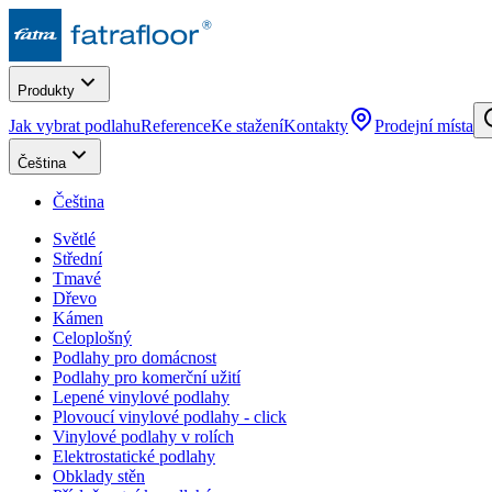
Produkty
Jak vybrat podlahu
Reference
Ke stažení
Kontakty
Prodejní místa
Čeština
Čeština
Světlé
Střední
Tmavé
Dřevo
Kámen
Celoplošný
Podlahy pro domácnost
Podlahy pro komerční užití
Lepené vinylové podlahy
Plovoucí vinylové podlahy - click
Vinylové podlahy v rolích
Elektrostatické podlahy
Obklady stěn