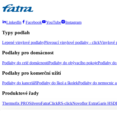
LinkedIn
Facebook
YouTube
Instagram
Typy podlah
Lepené vinylové podlahy
Plovoucí vinylové podlahy - click
Vinylové p
Podlahy pro domácnost
Podlahy do celé domácnosti
Podlahy do obývacího pokoje
Podlahy do 
Podlahy pro komerční užití
Podlahy do kanceláří
Podlahy do škol a školek
Podlahy do nemocnic a 
Produktové řady
Thermofix PRO
Silvero
FatraClick
RS-click
Novoflor Extra
Garis HSD
Důležité odkazy