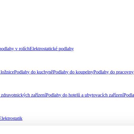
odlahy v rolích
Elektrostatické podlahy
ložnice
Podlahy do kuchyně
Podlahy do koupelny
Podlahy do pracovny
zdravotnických zařízení
Podlahy do hotelů a ubytovacích zařízení
Podla
Elektrostatik