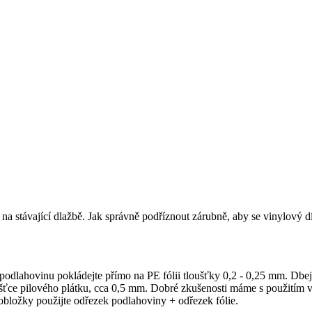
 na stávající dlažbě. Jak správně podříznout zárubně, aby se vinylový d
odlahovinu pokládejte přímo na PE fólii tloušťky 0,2 - 0,25 mm. Dbejt
tloušťce pilového plátku, cca 0,5 mm. Dobré zkušenosti máme s použit
bložky použijte odřezek podlahoviny + odřezek fólie.