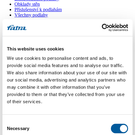
Obklady stěn
Příslušenství k podlahám
Všechny podlahy
Menu
Menu
This website uses cookies
Domů
/
Dotazy
/
We use cookies to personalise content and ads, to
Podlozka Starlon
provide social media features and to analyse our traffic.
We also share information about your use of our site with
Podlozka Starlon
our social media, advertising and analytics partners who
may combine it with other information that you’ve
Dotaz
provided to them or that they’ve collected from your use
of their services.
Dobry den, lze pod vinyl Fatraclick 7231-3 pouzit podlozku Starlon
6mm od Fenixu? A skladba podlahy: Fermacell podsyp, Fermacell
sadrovlaknite desky, Fenix Starlon 6mm, topne folie Fenix Ecofilm
80w a vinyl Fatraclick 7231? Dekuji. Prochazka
Consent
Necessary
Selection
Odpověď