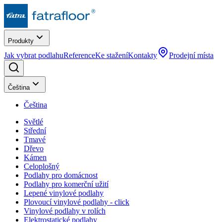
Produkty
Jak vybrat podlahu
Reference
Ke stažení
Kontakty
Prodejní místa
Čeština
Čeština
Světlé
Střední
Tmavé
Dřevo
Kámen
Celoplošný
Podlahy pro domácnost
Podlahy pro komerční užití
Lepené vinylové podlahy
Plovoucí vinylové podlahy - click
Vinylové podlahy v rolích
Elektrostatické podlahy