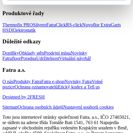
zařízení
Podlahy do prodejen
Produktové řady
Thermofix PRO
Silvero
FatraClick
RS-click
Novoflor Extra
Garis
HSD
Elektrostatik
Důležité odkazy
Doplňky
Obklady stěn
Prodejní místa
Novinky
Fatrafloor
Poradna
Udržitelnost
Virtuální návrhář
Fatra a.s.
O nás
Produkty Fatra
Fatra e-shop
Novinky Fatra
Volné
pozice
Ochrana oznamovatelů
Etický kodex a Tell us
Designed by 2FRESH
Sitemap
Ochrana osobních údajů
Nastavení souborů cookies
Toto jsou internetové stránky společnosti Fatra, a.s., IČO 27465021,
se sídlem na adrese třída Tomáše Bati 1541, 763 61 Napajedla
zapsané v obchodním rejstříku vedeném Krajským soudem v Brně,