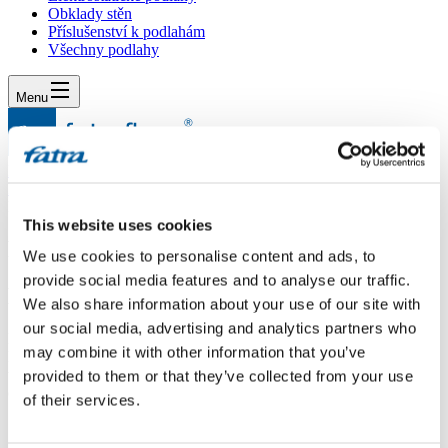
Obklady stěn
Příslušenství k podlahám
Všechny podlahy
Menu
Menu
Domů
/
Dotazy
/
Podlahová lišta
This website uses cookies
Podlahová lišta
We use cookies to personalise content and ads, to
provide social media features and to analyse our traffic.
Dotaz
We also share information about your use of our site with
our social media, advertising and analytics partners who
Dobrý den, máme zakoupenou podlahu Thermofix Wood 1235-1
may combine it with other information that you’ve
Dub selský. Chtěla bych se zeptat, jaký typ podlahové lišty se k
tomu dá koupit? Potřebovali bychom cca 68m. Poprosila bych Vás i
provided to them or that they’ve collected from your use
o informaci o ceně a dostupnosti. Děkuji, Petružálková
of their services.
Odpověď