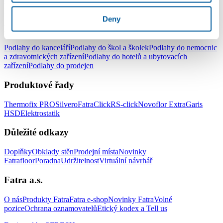
do ložnice
Podlahy do kuchyně
Podlahy do koupelny
Podlahy do
pracovny
Podlahy do dětského pokoje
Deny
Podlahy pro komerční užití
Podlahy do kanceláří
Podlahy do škol a školek
Podlahy do nemocnic
a zdravotnických zařízení
Podlahy do hotelů a ubytovacích
zařízení
Podlahy do prodejen
Produktové řady
Thermofix PRO
Silvero
FatraClick
RS-click
Novoflor Extra
Garis
HSD
Elektrostatik
Důležité odkazy
Doplňky
Obklady stěn
Prodejní místa
Novinky
Fatrafloor
Poradna
Udržitelnost
Virtuální návrhář
Fatra a.s.
O nás
Produkty Fatra
Fatra e-shop
Novinky Fatra
Volné
pozice
Ochrana oznamovatelů
Etický kodex a Tell us