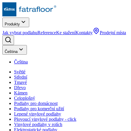
Produkty
Jak vybrat podlahu
Reference
Ke stažení
Kontakty
Prodejní místa
Čeština
Čeština
Světlé
Střední
Tmavé
Dřevo
Kámen
Celoplošný
Podlahy pro domácnost
Podlahy pro komerční užití
Lepené vinylové podlahy
Plovoucí vinylové podlahy - click
Vinylové podlahy v rolích
Elektrostatické podlahy