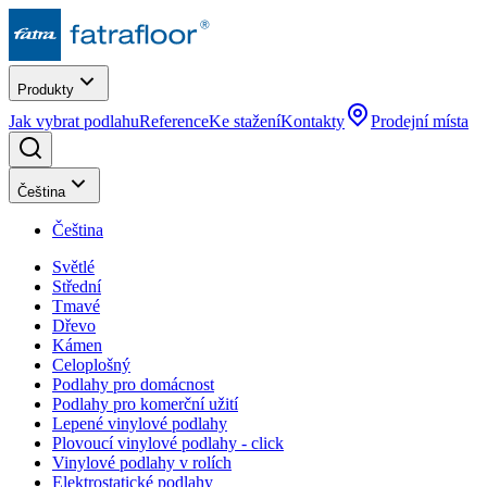
Produkty
Jak vybrat podlahu
Reference
Ke stažení
Kontakty
Prodejní místa
Čeština
Čeština
Světlé
Střední
Tmavé
Dřevo
Kámen
Celoplošný
Podlahy pro domácnost
Podlahy pro komerční užití
Lepené vinylové podlahy
Plovoucí vinylové podlahy - click
Vinylové podlahy v rolích
Elektrostatické podlahy