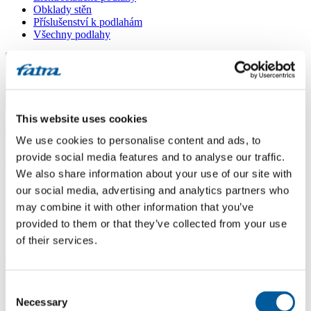
Obklady stěn
Příslušenství k podlahám
Všechny podlahy
Menu
Menu
Domů
This website uses cookies
/
Dotazy
/
We use cookies to personalise content and ads, to
Penetrace stěrky ?
provide social media features and to analyse our traffic.
Penetrace stěrky ?
We also share information about your use of our site with
our social media, advertising and analytics partners who
Dotaz
may combine it with other information that you’ve
provided to them or that they’ve collected from your use
Dobrý den, chtěl bych se tímto zeptat, zda je nutno podkladovou
of their services.
stěrku po jejím zbroušení a vysátí ještě penetrovat (před lepením
dílců Thermofix) ?
Odpověď
Consent
Necessary
Selection