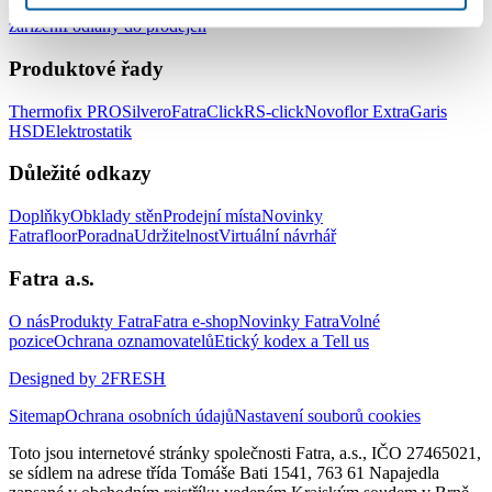
a zdravotnických zařízení
Podlahy do hotelů a ubytovacích
zařízení
Podlahy do prodejen
Produktové řady
Thermofix PRO
Silvero
FatraClick
RS-click
Novoflor Extra
Garis
HSD
Elektrostatik
Důležité odkazy
Doplňky
Obklady stěn
Prodejní místa
Novinky
Fatrafloor
Poradna
Udržitelnost
Virtuální návrhář
Fatra a.s.
O nás
Produkty Fatra
Fatra e-shop
Novinky Fatra
Volné
pozice
Ochrana oznamovatelů
Etický kodex a Tell us
Designed by 2FRESH
Sitemap
Ochrana osobních údajů
Nastavení souborů cookies
Toto jsou internetové stránky společnosti Fatra, a.s., IČO 27465021,
se sídlem na adrese třída Tomáše Bati 1541, 763 61 Napajedla