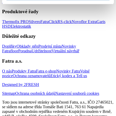
zařízení
Podlahy do prodejen
Produktové řady
Thermofix PRO
Silvero
FatraClick
RS-click
Novoflor Extra
Garis
HSD
Elektrostatik
Důležité odkazy
Doplňky
Obklady stěn
Prodejní místa
Novinky
Fatrafloor
Poradna
Udržitelnost
Virtuální návrhář
Fatra a.s.
O nás
Produkty Fatra
Fatra e-shop
Novinky Fatra
Volné
pozice
Ochrana oznamovatelů
Etický kodex a Tell us
Designed by 2FRESH
Sitemap
Ochrana osobních údajů
Nastavení souborů cookies
Toto jsou internetové stránky společnosti Fatra, a.s., IČO 27465021,
se sídlem na adrese třída Tomáše Bati 1541, 763 61 Napajedla
zapsané v obchodním rejstříku vedeném Krajským soudem v Brně,