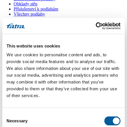
Obklady stěn
Příslušenství k podlahám
Všechny podlahy
Menu
Menu
This website uses cookies
Domů
/
Dotazy
/
We use cookies to personalise content and ads, to
parny čistič
provide social media features and to analyse our traffic.
We also share information about your use of our site with
parny čistič
our social media, advertising and analytics partners who
may combine it with other information that you’ve
Dotaz
provided to them or that they’ve collected from your use
of their services.
Dobrý deň, máme vcelom dome položenú podlahu thermofix. Je
možné ju čistiť aj parnými čističmi? ďakujem
Odpověď
Consent
Necessary
Selection
Dobrý den, ano je to možné, nevidím v tom problém, jen udržujte