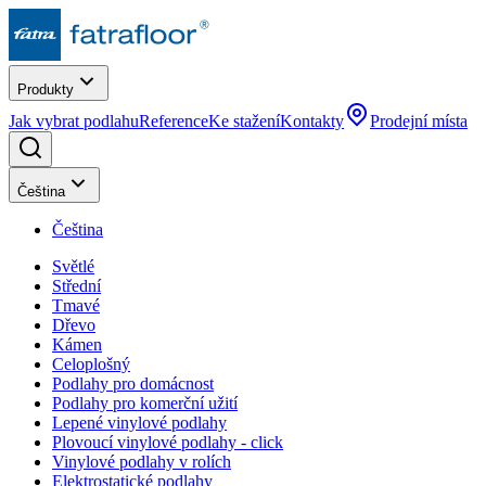
Produkty
Jak vybrat podlahu
Reference
Ke stažení
Kontakty
Prodejní místa
Čeština
Čeština
Světlé
Střední
Tmavé
Dřevo
Kámen
Celoplošný
Podlahy pro domácnost
Podlahy pro komerční užití
Lepené vinylové podlahy
Plovoucí vinylové podlahy - click
Vinylové podlahy v rolích
Elektrostatické podlahy