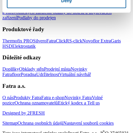
Deny
Podlahy do kanceláří
Podlahy do škol a školek
Podlahy do nemocnic
a zdravotnických zařízení
Podlahy do hotelů a ubytovacích
zařízení
Podlahy do prodejen
Produktové řady
Thermofix PRO
Silvero
FatraClick
RS-click
Novoflor Extra
Garis
HSD
Elektrostatik
Důležité odkazy
Doplňky
Obklady stěn
Prodejní místa
Novinky
Fatrafloor
Poradna
Udržitelnost
Virtuální návrhář
Fatra a.s.
O nás
Produkty Fatra
Fatra e-shop
Novinky Fatra
Volné
pozice
Ochrana oznamovatelů
Etický kodex a Tell us
Designed by 2FRESH
Sitemap
Ochrana osobních údajů
Nastavení souborů cookies