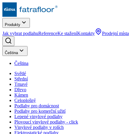
Produkty
Jak vybrat podlahu
Reference
Ke stažení
Kontakty
Prodejní místa
Čeština
Čeština
Světlé
Střední
Tmavé
Dřevo
Kámen
Celoplošný
Podlahy pro domácnost
Podlahy pro komerční užití
Lepené vinylové podlahy
Plovoucí vinylové podlahy - click
Vinylové podlahy v rolích
Elektrostatické podlahy