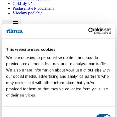
Obklady stěn
Příslušenství k podlahám
Všechny podlahy
Menu
Menu
Domů
/
Dotazy
This website uses cookies
/
parní vysavač
We use cookies to personalise content and ads, to
provide social media features and to analyse our traffic.
parní vysavač
We also share information about your use of our site with
Dotaz
our social media, advertising and analytics partners who
may combine it with other information that you’ve
Dobrý den, chtěla bych se zeptat, máme podlahu Fatra FatraClick
provided to them or that they’ve collected from your use
6500 A dub světlý, můžeme na ni použít parní vysavač? Děkuji za
of their services.
odpověď.
Odpověď
Consent