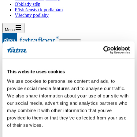
Obklady stěn
Příslušenství k podlahám
Všechny podlahy
Menu
Menu
Domů
/
Dotazy
/
Parní čistič
This website uses cookies
Parní čistič
We use cookies to personalise content and ads, to
provide social media features and to analyse our traffic.
Dotaz
We also share information about your use of our site with
our social media, advertising and analytics partners who
Dobrý den, je možné k pravidelné údržbě lepené podlagy
Thermofix parní čistič? Děkuji, Maceček
may combine it with other information that you’ve
provided to them or that they’ve collected from your use
Odpověď
of their services.
Dobrý den. Parní čistič lze použít dle kladečských předpisů výrobce