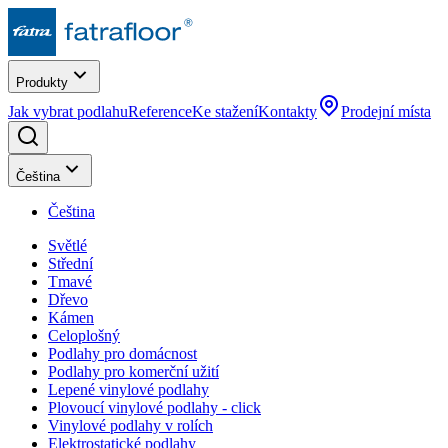
Produkty
Jak vybrat podlahu
Reference
Ke stažení
Kontakty
Prodejní místa
Čeština
Čeština
Světlé
Střední
Tmavé
Dřevo
Kámen
Celoplošný
Podlahy pro domácnost
Podlahy pro komerční užití
Lepené vinylové podlahy
Plovoucí vinylové podlahy - click
Vinylové podlahy v rolích
Elektrostatické podlahy