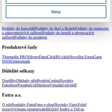
Podlahy do celé domácnosti
Podlahy do obývacího pokoje
Podlahy
do ložnice
Podlahy do kuchyně
Podlahy do koupelny
Podlahy do
pracovny
Podlahy do dětského pokoje
Deny
Podlahy pro komerční užití
Podlahy do kanceláří
Podlahy do škol a školek
Podlahy do nemocnic
a zdravotnických zařízení
Podlahy do hotelů a ubytovacích
zařízení
Podlahy do prodejen
Produktové řady
Thermofix PRO
Silvero
FatraClick
RS-click
Novoflor Extra
Garis
HSD
Elektrostatik
Důležité odkazy
Doplňky
Obklady stěn
Prodejní místa
Novinky
Fatrafloor
Poradna
Udržitelnost
Virtuální návrhář
Fatra a.s.
O nás
Produkty Fatra
Fatra e-shop
Novinky Fatra
Volné
pozice
Ochrana oznamovatelů
Etický kodex a Tell us