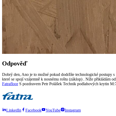
Odpověď
Dobrý den, Ano je to možné pokud dodržíte technologické postupy s ná
které se spojí vzájemně k nosnému roštu (záklop) . Níže přikládám o
Fatrafloor
S pozdravem Petr Polášek Technik podlahových krytin M
LinkedIn
Facebook
YouTube
Instagram