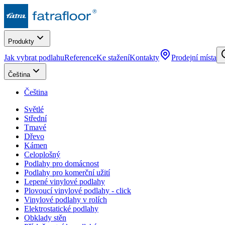
Produkty
Jak vybrat podlahu
Reference
Ke stažení
Kontakty
Prodejní místa
Čeština
Čeština
Světlé
Střední
Tmavé
Dřevo
Kámen
Celoplošný
Podlahy pro domácnost
Podlahy pro komerční užití
Lepené vinylové podlahy
Plovoucí vinylové podlahy - click
Vinylové podlahy v rolích
Elektrostatické podlahy
Obklady stěn