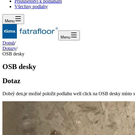
Příslušenství k podlahám
Všechny podlahy
Menu
Menu
Domů
/
Dotazy
/
OSB desky
OSB desky
Dotaz
Dobrý den,je možné položit podlahu well click na OSB desky místo s