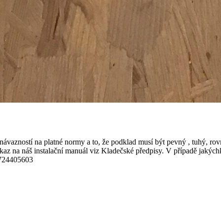
vazností na platné normy a to, že podklad musí být pevný , tuhý, rovný
dkaz na náš instalační manuál viz Kladečské předpisy. V případě jakýc
:724405603