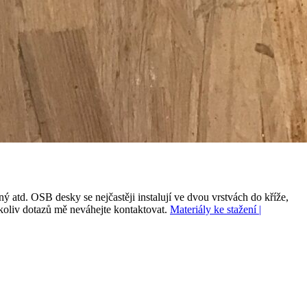
 atd. OSB desky se nejčastěji instalují ve dvou vrstvách do kříže,
hkoliv dotazů mě neváhejte kontaktovat.
Materiály ke stažení |