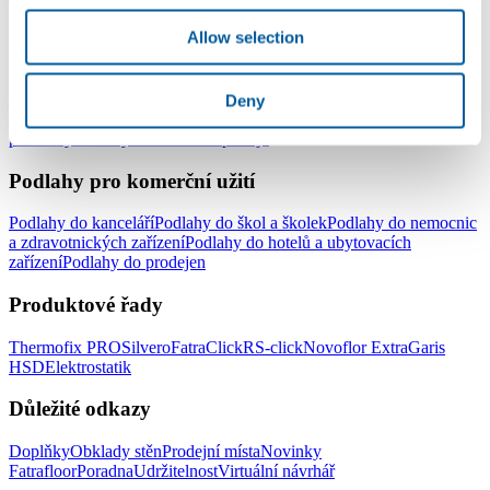
podlahy v rolích
Elektrostatické podlahy
Allow selection
Podlahy pro domácnost
Podlahy do celé domácnosti
Podlahy do obývacího pokoje
Podlahy
Deny
do ložnice
Podlahy do kuchyně
Podlahy do koupelny
Podlahy do
pracovny
Podlahy do dětského pokoje
Podlahy pro komerční užití
Podlahy do kanceláří
Podlahy do škol a školek
Podlahy do nemocnic
a zdravotnických zařízení
Podlahy do hotelů a ubytovacích
zařízení
Podlahy do prodejen
Produktové řady
Thermofix PRO
Silvero
FatraClick
RS-click
Novoflor Extra
Garis
HSD
Elektrostatik
Důležité odkazy
Doplňky
Obklady stěn
Prodejní místa
Novinky
Fatrafloor
Poradna
Udržitelnost
Virtuální návrhář