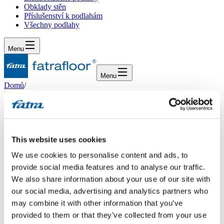
Obklady stěn
Příslušenství k podlahám
Všechny podlahy
Menu
Menu
Domů
/
Dotazy
/
Nová kolekce vs. virtuální showroom
Nová kolekce vs. virtuální showroom
This website uses cookies
Dotaz
We use cookies to personalise content and ads, to
provide social media features and to analyse our traffic.
Dobrý den, vybírala jsem si novou podlahu do svého bytu. I s
ohledem na vzor a typ dřeva, z jakého budou všecny interiérové
We also share information about your use of our site with
dveře s obložkami jsem si ze vzorníku vybrala cedr světlý 10105-4.
our social media, advertising and analytics partners who
Vybrala jsem jej i na základě celkového pohledu na vzor ve vašem
may combine it with other information that you’ve
virtuálním showroomu. Teď jsem zjistila, že od dubna máte novou
kolekci vzorů a výše uvedený cedr světlý již není v nabídce. Chtěla
provided to them or that they’ve collected from your use
bych se zeptat, který z nových vzorů je tomuto odstínu a kresbě