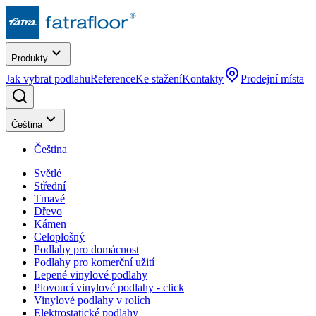
Produkty
Jak vybrat podlahu
Reference
Ke stažení
Kontakty
Prodejní místa
Čeština
Čeština
Světlé
Střední
Tmavé
Dřevo
Kámen
Celoplošný
Podlahy pro domácnost
Podlahy pro komerční užití
Lepené vinylové podlahy
Plovoucí vinylové podlahy - click
Vinylové podlahy v rolích
Elektrostatické podlahy