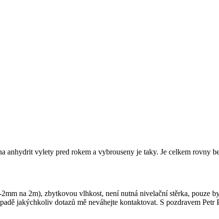
na anhydrit vylety pred rokem a vybrouseny je taky. Je celkem rovny 
mm na 2m), zbytkovou vlhkost, není nutná nivelační stěrka, pouze bych
případě jakýchkoliv dotazů mě neváhejte kontaktovat. S pozdravem Pe