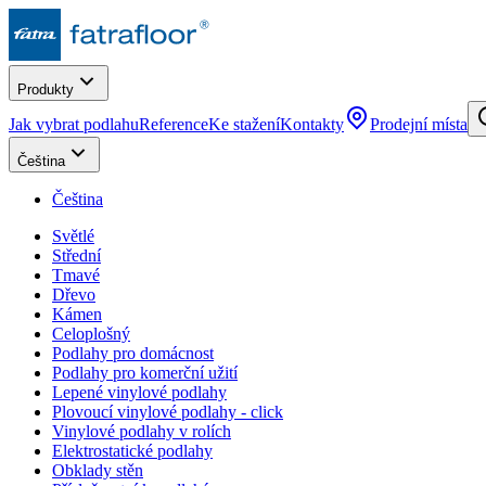
Produkty
Jak vybrat podlahu
Reference
Ke stažení
Kontakty
Prodejní místa
Čeština
Čeština
Světlé
Střední
Tmavé
Dřevo
Kámen
Celoplošný
Podlahy pro domácnost
Podlahy pro komerční užití
Lepené vinylové podlahy
Plovoucí vinylové podlahy - click
Vinylové podlahy v rolích
Elektrostatické podlahy
Obklady stěn