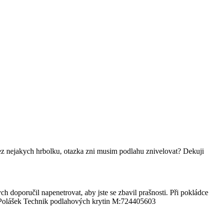
bez nejakych hrbolku, otazka zni musim podlahu znivelovat? Dekuji
 doporučil napenetrovat, aby jste se zbavil prašnosti. Při pokládce
tr Polášek Technik podlahových krytin M:724405603