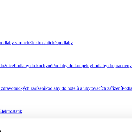
odlahy v rolích
Elektrostatické podlahy
ložnice
Podlahy do kuchyně
Podlahy do koupelny
Podlahy do pracovny
zdravotnických zařízení
Podlahy do hotelů a ubytovacích zařízení
Podla
Elektrostatik
s