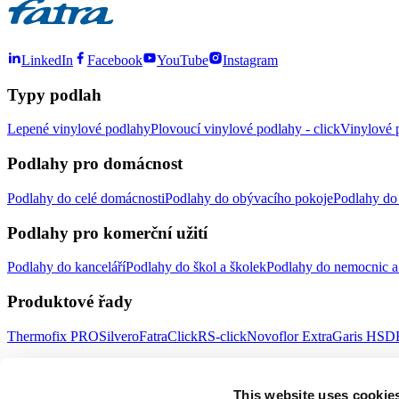
LinkedIn
Facebook
YouTube
Instagram
Typy podlah
Lepené vinylové podlahy
Plovoucí vinylové podlahy - click
Vinylové p
Podlahy pro domácnost
Podlahy do celé domácnosti
Podlahy do obývacího pokoje
Podlahy do 
Podlahy pro komerční užití
Podlahy do kanceláří
Podlahy do škol a školek
Podlahy do nemocnic a 
Produktové řady
Thermofix PRO
Silvero
FatraClick
RS-click
Novoflor Extra
Garis HSD
Důležité odkazy
This website uses cookie