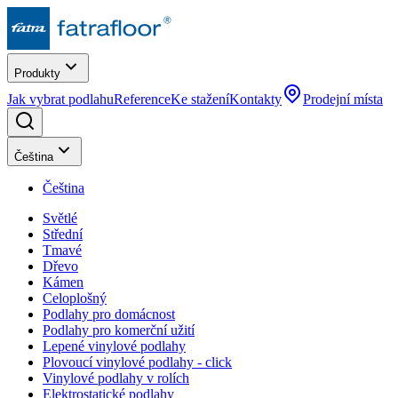
Produkty
Jak vybrat podlahu
Reference
Ke stažení
Kontakty
Prodejní místa
Čeština
Čeština
Světlé
Střední
Tmavé
Dřevo
Kámen
Celoplošný
Podlahy pro domácnost
Podlahy pro komerční užití
Lepené vinylové podlahy
Plovoucí vinylové podlahy - click
Vinylové podlahy v rolích
Elektrostatické podlahy