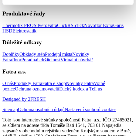
zařízení
Podlahy do prodejen
Produktové řady
Thermofix PRO
Silvero
FatraClick
RS-click
Novoflor Extra
Garis
HSD
Elektrostatik
Důležité odkazy
Doplňky
Obklady stěn
Prodejní místa
Novinky
Fatrafloor
Poradna
Udržitelnost
Virtuální návrhář
Fatra a.s.
O nás
Produkty Fatra
Fatra e-shop
Novinky Fatra
Volné
pozice
Ochrana oznamovatelů
Etický kodex a Tell us
Designed by 2FRESH
Sitemap
Ochrana osobních údajů
Nastavení souborů cookies
Toto jsou internetové stránky společnosti Fatra, a.s., IČO 27465021,
se sídlem na adrese třída Tomáše Bati 1541, 763 61 Napajedla
zapsané v obchodním rejstříku vedeném Krajským soudem v Brně,