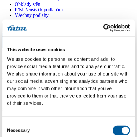
Obklady stěn
Příslušenství k podlahám
Všechny podlahy
Menu
Menu
This website uses cookies
Domů
/
Dotazy
/
We use cookies to personalise content and ads, to
lino domo
provide social media features and to analyse our traffic.
We also share information about your use of our site with
lino domo
our social media, advertising and analytics partners who
may combine it with other information that you’ve
Dotaz
provided to them or that they’ve collected from your use
of their services.
Dobry den.Chci se zeptat jestli se lino domo musi svarovat snurou
nebo staci spojit studenym svarem?Dekuji za odpoved Marek
Martinů
Consent
Odpověď
Necessary
Selection